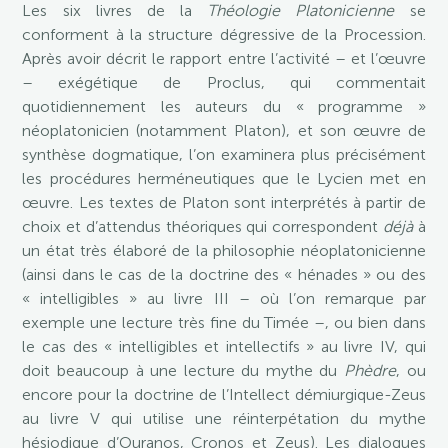
Les six livres de la
Théologie Platonicienne
se
conforment à la structure dégressive de la Procession.
Après avoir décrit le rapport entre l’activité – et l’œuvre
– exégétique de Proclus, qui commentait
quotidiennement les auteurs du « programme »
néoplatonicien (notamment Platon), et son œuvre de
synthèse dogmatique, l’on examinera plus précisément
les procédures herméneutiques que le Lycien met en
œuvre. Les textes de Platon sont interprétés à partir de
choix et d’attendus théoriques qui correspondent
déjà
à
un état très élaboré de la philosophie néoplatonicienne
(ainsi dans le cas de la doctrine des « hénades » ou des
« intelligibles » au livre III – où l’on remarque par
exemple une lecture très fine du Timée –, ou bien dans
le cas des « intelligibles et intellectifs » au livre IV, qui
doit beaucoup à une lecture du mythe du
Phèdre
, ou
encore pour la doctrine de l’Intellect démiurgique-Zeus
au livre V qui utilise une réinterpétation du mythe
hésiodique d’Ouranos, Cronos et Zeus). Les dialogues