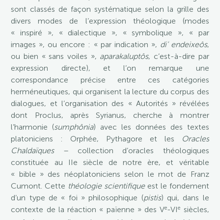
sont classés de façon systématique selon la grille des
divers modes de l’expression théologique (modes
« inspiré », « dialectique », « symbolique », « par
images », ou encore : « par indication »,
di’ endeixeôs
,
ou bien « sans voiles »,
aparakaluptôs
, c’est-à-dire par
expression directe), et l’on remarque une
correspondance précise entre ces catégories
herméneutiques, qui organisent la lecture du corpus des
dialogues, et l’organisation des « Autorités » révélées
dont Proclus, après Syrianus, cherche à montrer
l’harmonie (
sumphônia
) avec les données des textes
platoniciens : Orphée, Pythagore et les
Oracles
Chaldaïques
– collection d’oracles théologiques
constituée au IIe siècle de notre ère, et véritable
« bible » des néoplatoniciens selon le mot de Franz
Cumont. Cette
théologie scientifique
est le fondement
d’un type de « foi » philosophique (
pistis
) qui, dans le
e
e
contexte de la réaction « païenne » des V
-VI
siècles,