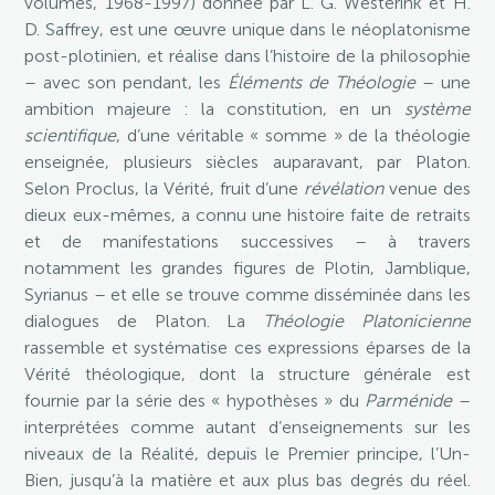
volumes, 1968-1997) donnée par L. G. Westerink et H.
D. Saffrey, est une œuvre unique dans le néoplatonisme
post-plotinien, et réalise dans l’histoire de la philosophie
– avec son pendant, les
Éléments de Théologie
– une
ambition majeure : la constitution, en un
système
scientifique
, d’une véritable « somme » de la théologie
enseignée, plusieurs siècles auparavant, par Platon.
Selon Proclus, la Vérité, fruit d’une
révélation
venue des
dieux eux-mêmes, a connu une histoire faite de retraits
et de manifestations successives – à travers
notamment les grandes figures de Plotin, Jamblique,
Syrianus – et elle se trouve comme disséminée dans les
dialogues de Platon. La
Théologie Platonicienne
rassemble et systématise ces expressions éparses de la
Vérité théologique, dont la structure générale est
fournie par la série des « hypothèses » du
Parménide
–
interprétées comme autant d’enseignements sur les
niveaux de la Réalité, depuis le Premier principe, l’Un-
Bien, jusqu’à la matière et aux plus bas degrés du réel.