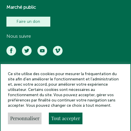
Marché public
Faire un don
Nous suivre
Ce site utilise des cookies pour mesurer la fréquentation du
Académie des inscriptions et belles lettres – Tous droits réservés
site afin d’en améliorer le fonctionnement et l’administration
2025
et, avec votre accord, pour améliorer votre expérience
Politique de confidentialité
utilisateur. Certains cookies sont nécessaires au
Mentions légales
fonctionnement du site. Vous pouvez accepter, gérer vos
préférences par finalité ou continuer votre navigation sans
Crédits
accepter. Vous pouvez changer ce choix à tout moment.
Gestion des cookies
Made by
Personnaliser
Tout accepter