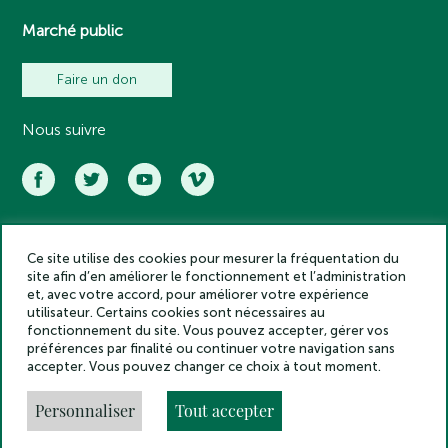
Marché public
Faire un don
Nous suivre
Ce site utilise des cookies pour mesurer la fréquentation du
Académie des inscriptions et belles lettres – Tous droits réservés
site afin d’en améliorer le fonctionnement et l’administration
2025
et, avec votre accord, pour améliorer votre expérience
Politique de confidentialité
utilisateur. Certains cookies sont nécessaires au
Mentions légales
fonctionnement du site. Vous pouvez accepter, gérer vos
préférences par finalité ou continuer votre navigation sans
Crédits
accepter. Vous pouvez changer ce choix à tout moment.
Gestion des cookies
Made by
Personnaliser
Tout accepter