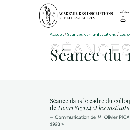
L’Ac
/
/
Accueil
Séances et manifestations
Les s
SÉANCE
Séance du 1
Séance dans le cadre du colloqu
de
Henri Seyrig et les instituti
– Communication de M. Olivier PICAR
1928 ».