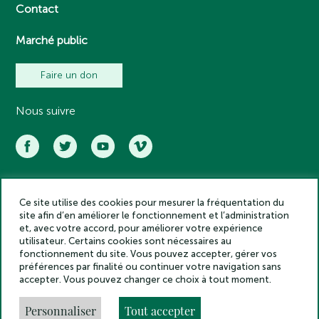
Contact
Marché public
Faire un don
Nous suivre
Ce site utilise des cookies pour mesurer la fréquentation du
Académie des inscriptions et belles lettres – Tous droits réservés
site afin d’en améliorer le fonctionnement et l’administration
2025
et, avec votre accord, pour améliorer votre expérience
Politique de confidentialité
utilisateur. Certains cookies sont nécessaires au
Mentions légales
fonctionnement du site. Vous pouvez accepter, gérer vos
préférences par finalité ou continuer votre navigation sans
Crédits
accepter. Vous pouvez changer ce choix à tout moment.
Gestion des cookies
Made by
Personnaliser
Tout accepter