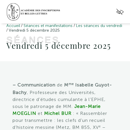
/
/
Accueil
Séances et manifestations
Les séances du vendredi
/
Vendredi 5 décembre 2025
SÉANCES
Vendredi 5 décembre 2025
me
– Communication
de
M
Isabelle Guyot-
Bachy
, Professeure des Universités,
directrice d’études cumulante à l’EPHE,
sous le patronage de MM.
Jean-Marie
MOEGLIN
et
Michel BUR
: « Rassembler
pour transmettre : les clefs d’un recueil
e
d’histoire messine (Metz, BM 855, XV
–