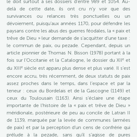
le doit surtout à ses dossiers d’entre 989 et 1054. Au-
delà de cette date, ils ont cru n’y voir que des
survivances ou relances très ponctuelles ou un
dévoiement, puisqu’aux années 1170, pour défendre les
paysans contre les abus des guerres féodales, la « paix et
trêve de Dieu » leur demande de s’acquitter d’une taxe :
le commun de paix, ou pezade. Cependant, depuis un
article pionnier de Thomas N. Bisson (1978) portant à la
e
fois sur l’Occitanie et la Catalogne, le dossier du XII
et
e
du XIII
siècle est apparu plus dense et plus varié. Il s’est
encore accru, très récemment, de deux statuts de paix
assez proches dans le temps, dans l’espace et par la
teneur : ceux du Bordelais et de la Gascogne (1149) et
ceux du Toulousain (1163). Ainsi s’éclaire une étape
importante de l’histoire de la « paix et trêve de Dieu »
méridionale, postérieure de peu au concile de Latran II
de 1139, marquée par la levée de communes (armées
de paix) et par la perception d’un cens de confrérie qui
prélude à la pezade, sans qu’il s’agisse de pures