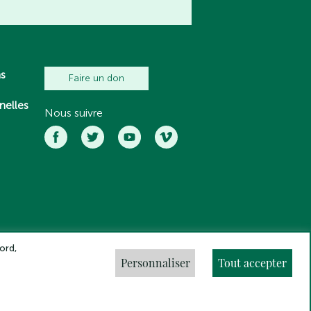
ns
Faire un don
nelles
Nous suivre
ord,
Personnaliser
Tout accepter
ns légales
Crédits
Gestion des cookies
Made by