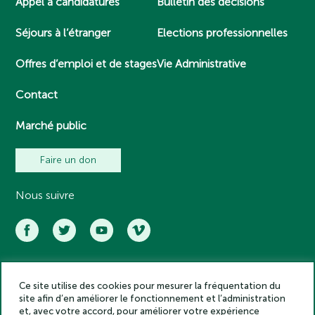
Appel à candidatures
Bulletin des décisions
Séjours à l’étranger
Elections professionnelles
Offres d’emploi et de stages
Vie Administrative
Contact
Marché public
Faire un don
Nous suivre
Ce site utilise des cookies pour mesurer la fréquentation du
Académie des inscriptions et belles lettres – Tous droits réservés
site afin d’en améliorer le fonctionnement et l’administration
2025
et, avec votre accord, pour améliorer votre expérience