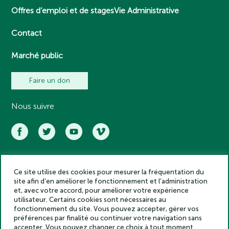
Offres d’emploi et de stages
Vie Administrative
Contact
Marché public
Faire un don
Nous suivre
Ce site utilise des cookies pour mesurer la fréquentation du
Académie des inscriptions et belles lettres – Tous droits réservés
site afin d’en améliorer le fonctionnement et l’administration
2025
et, avec votre accord, pour améliorer votre expérience
Politique de confidentialité
utilisateur. Certains cookies sont nécessaires au
Mentions légales
fonctionnement du site. Vous pouvez accepter, gérer vos
préférences par finalité ou continuer votre navigation sans
Crédits
accepter. Vous pouvez changer ce choix à tout moment.