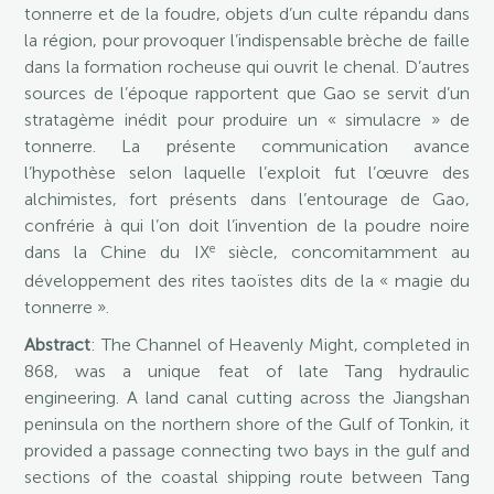
tonnerre et de la foudre, objets d’un culte répandu dans
la région, pour provoquer l’indispensable brèche de faille
dans la formation rocheuse qui ouvrit le chenal. D’autres
sources de l’époque rapportent que Gao se servit d’un
stratagème inédit pour produire un « simulacre » de
tonnerre. La présente communication avance
l’hypothèse selon laquelle l’exploit fut l’œuvre des
alchimistes, fort présents dans l’entourage de Gao,
confrérie à qui l’on doit l’invention de la poudre noire
e
dans la Chine du IX
siècle, concomitamment au
développement des rites taoïstes dits de la « magie du
tonnerre ».
Abstract
: The Channel of Heavenly Might, completed in
868, was a unique feat of late Tang hydraulic
engineering. A land canal cutting across the Jiangshan
peninsula on the northern shore of the Gulf of Tonkin, it
provided a passage connecting two bays in the gulf and
sections of the coastal shipping route between Tang