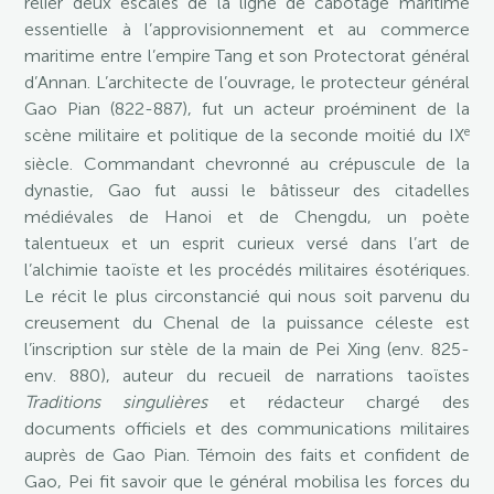
relier deux escales de la ligne de cabotage maritime
essentielle à l’approvisionnement et au commerce
maritime entre l’empire Tang et son Protectorat général
d’Annan. L’architecte de l’ouvrage, le protecteur général
Gao Pian (822-887), fut un acteur proéminent de la
e
scène militaire et politique de la seconde moitié du IX
siècle. Commandant chevronné au crépuscule de la
dynastie, Gao fut aussi le bâtisseur des citadelles
médiévales de Hanoi et de Chengdu, un poète
talentueux et un esprit curieux versé dans l’art de
l’alchimie taoïste et les procédés militaires ésotériques.
Le récit le plus circonstancié qui nous soit parvenu du
creusement du Chenal de la puissance céleste est
l’inscription sur stèle de la main de Pei Xing (env. 825-
env. 880), auteur du recueil de narrations taoïstes
Traditions singulières
et rédacteur chargé des
documents officiels et des communications militaires
auprès de Gao Pian. Témoin des faits et confident de
Gao, Pei fit savoir que le général mobilisa les forces du