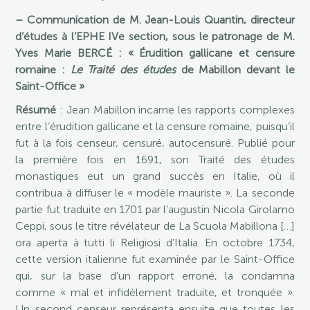
– Communication de M. Jean-Louis Quantin, directeur
d’études à l’EPHE IVe section, sous le patronage de M.
Yves Marie BERCÉ : « Érudition gallicane et censure
romaine :
Le Traité des études
de Mabillon devant le
Saint-Office »
Résumé
: Jean Mabillon incarne les rapports complexes
entre l’érudition gallicane et la censure romaine, puisqu’il
fut à la fois censeur, censuré, autocensuré. Publié pour
la première fois en 1691, son Traité des études
monastiques eut un grand succès en Italie, où il
contribua à diffuser le « modèle mauriste ». La seconde
partie fut traduite en 1701 par l’augustin Nicola Girolamo
Ceppi, sous le titre révélateur de La Scuola Mabillona […]
ora aperta à tutti li Religiosi d’Italia. En octobre 1734,
cette version italienne fut examinée par le Saint-Office
qui, sur la base d’un rapport erroné, la condamna
comme « mal et infidèlement traduite, et tronquée ».
Un second censeur représenta ensuite que toutes les