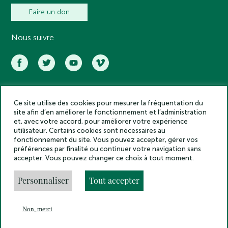
Faire un don
Nous suivre
Ce site utilise des cookies pour mesurer la fréquentation du
Académie des inscriptions et belles lettres – Tous droits réservés
site afin d’en améliorer le fonctionnement et l’administration
2025
et, avec votre accord, pour améliorer votre expérience
Politique de confidentialité
utilisateur. Certains cookies sont nécessaires au
Mentions légales
fonctionnement du site. Vous pouvez accepter, gérer vos
préférences par finalité ou continuer votre navigation sans
Crédits
accepter. Vous pouvez changer ce choix à tout moment.
Gestion des cookies
Made by
Personnaliser
Tout accepter
Non, merci
En