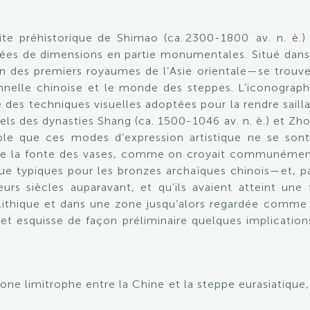
site préhistorique de Shimao (ca.
2300-1800
av. n. è.
tées de dimensions en partie monumentales. Situé dans 
n des premiers royaumes de l’Asie orientale—se trouve à
ionnelle chinoise et le monde des steppes. L’iconograph
e des techniques visuelles adoptées pour la rendre saill
uels des dynasties Shang (ca. 1500-1046 av. n. è.) et Zh
able que ces modes d’expression artistique ne se son
e la fonte des vases, comme on croyait communément
que typiques pour les bronzes archaïques chinois—et, par
eurs siècles auparavant, et qu’ils avaient atteint un
lithique et dans une zone jusqu’alors regardée comme
t esquisse de façon préliminaire quelques implications p
one limitrophe entre la Chine et la steppe eurasiatique, 