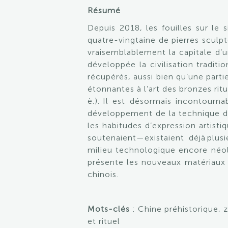
Résumé
Depuis 2018, les fouilles sur le 
quatre-vingtaine de pierres sculp
vraisemblablement la capitale d’u
développée la civilisation tradit
récupérés, aussi bien qu’une parti
étonnantes à l’art des bronzes rit
è.). Il est désormais incontourn
développement de la technique d
les habitudes d’expression artisti
soutenaient—existaient déjà plusi
milieu technologique encore néo
présente les nouveaux matériaux e
chinois.
Mots-clés
: Chine préhistorique, z
et rituel