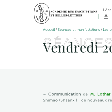
L’Ac
/
/
Accueil
Séances et manifestations
Les s
SÉANCE
Vendredi 20
– Communication
de
M. Lothar
Shimao (Shaanxi) : de nouveaux rep