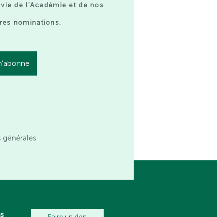
 vie de l’Académie et de nos
res nominations.
s générales
ns
Faire un don