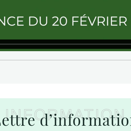
INFORMATION
ettre d’informati