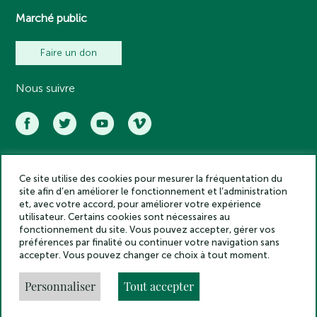
Marché public
Faire un don
Nous suivre
Ce site utilise des cookies pour mesurer la fréquentation du
Académie des inscriptions et belles lettres – Tous droits réservés
site afin d’en améliorer le fonctionnement et l’administration
2025
et, avec votre accord, pour améliorer votre expérience
Politique de confidentialité
utilisateur. Certains cookies sont nécessaires au
Mentions légales
fonctionnement du site. Vous pouvez accepter, gérer vos
préférences par finalité ou continuer votre navigation sans
Crédits
accepter. Vous pouvez changer ce choix à tout moment.
Gestion des cookies
Made by
Personnaliser
Tout accepter