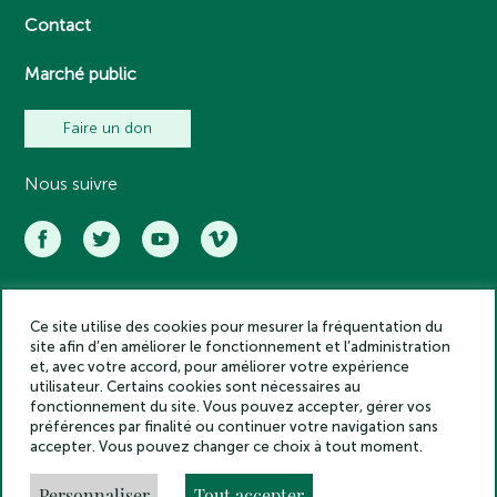
Contact
Marché public
Faire un don
Nous suivre
Ce site utilise des cookies pour mesurer la fréquentation du
Académie des inscriptions et belles lettres – Tous droits réservés
site afin d’en améliorer le fonctionnement et l’administration
2025
et, avec votre accord, pour améliorer votre expérience
Politique de confidentialité
utilisateur. Certains cookies sont nécessaires au
Mentions légales
fonctionnement du site. Vous pouvez accepter, gérer vos
préférences par finalité ou continuer votre navigation sans
Crédits
accepter. Vous pouvez changer ce choix à tout moment.
Gestion des cookies
Made by
Personnaliser
Tout accepter