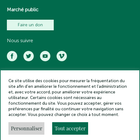
Marché public
Faire un don
Nous suivre
Ce site utilise des cookies pour mesurer la fréquentation du
Académie des inscriptions et belles lettres – Tous droits réservés
site afin d’en améliorer le fonctionnement et l’administration
2025
et, avec votre accord, pour améliorer votre expérience
Politique de confidentialité
utilisateur. Certains cookies sont nécessaires au
Mentions légales
fonctionnement du site. Vous pouvez accepter, gérer vos
préférences par finalité ou continuer votre navigation sans
Crédits
accepter. Vous pouvez changer ce choix à tout moment.
Gestion des cookies
Made by
Personnaliser
Tout accepter