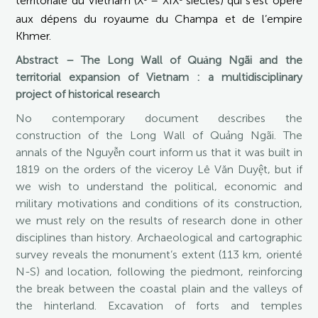
territoriale du Vietnam (X
– XIX
siècles) qui s’est opéré
aux dépens du royaume du Champa et de l’empire
Khmer.
Abstract – The Long Wall of Quảng Ngãi and the
territorial expansion of Vietnam : a multidisciplinary
project of historical research
No contemporary document describes the
construction of the Long Wall of Quảng Ngãi. The
annals of the Nguyễn court inform us that it was built in
1819 on the orders of the viceroy Lê Văn Duyệt, but if
we wish to understand the political, economic and
military motivations and conditions of its construction,
we must rely on the results of research done in other
disciplines than history. Archaeological and cartographic
survey reveals the monument’s extent (113 km, orienté
N-S) and location, following the piedmont, reinforcing
the break between the coastal plain and the valleys of
the hinterland. Excavation of forts and temples