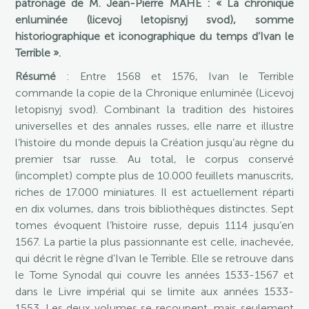
patronage de M. Jean-Pierre MAHÉ : « La chronique
enluminée (licevoj letopisnyj svod), somme
historiographique et iconographique du temps d’Ivan le
Terrible ».
Résumé
: Entre 1568 et 1576, Ivan le Terrible
commande la copie de la Chronique enluminée (Licevoj
letopisnyj svod). Combinant la tradition des histoires
universelles et des annales russes, elle narre et illustre
l’histoire du monde depuis la Création jusqu’au règne du
premier tsar russe. Au total, le corpus conservé
(incomplet) compte plus de 10.000 feuillets manuscrits,
riches de 17.000 miniatures. Il est actuellement réparti
en dix volumes, dans trois bibliothèques distinctes. Sept
tomes évoquent l’histoire russe, depuis 1114 jusqu’en
1567. La partie la plus passionnante est celle, inachevée,
qui décrit le règne d’Ivan le Terrible. Elle se retrouve dans
le Tome Synodal qui couvre les années 1533-1567 et
dans le Livre impérial qui se limite aux années 1533-
1553. Les deux volumes se recoupent, mais seulement