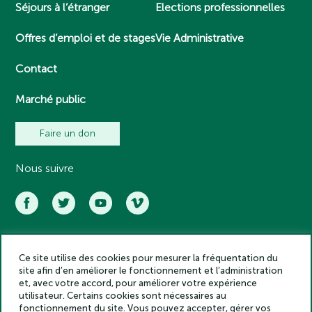
Séjours à l’étranger
Elections professionnelles
Offres d’emploi et de stages
Vie Administrative
Contact
Marché public
Faire un don
Nous suivre
Ce site utilise des cookies pour mesurer la fréquentation du
Académie des inscriptions et belles lettres – Tous droits réservés
site afin d’en améliorer le fonctionnement et l’administration
2025
et, avec votre accord, pour améliorer votre expérience
Politique de confidentialité
utilisateur. Certains cookies sont nécessaires au
Mentions légales
fonctionnement du site. Vous pouvez accepter, gérer vos