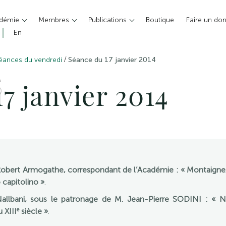
adémie
Membres
Publications
Boutique
Faire un do
En
/
éances du vendredi
Séance du 17 janvier 2014
S
7 janvier 2014
Robert Armogathe, correspondant de l’Académie : « Montaigne
 capitolino »
.
lbani, sous le patronage de M. Jean-Pierre SODINI : « N
e
 XIII
siècle »
.