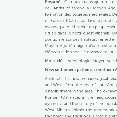
Résumé
: Ce nouveau programme de re
de l’Antiquité tardive au Moyen Âge, 
formation des sociétés médiévales. Des 
et Komani (Dalmace, dans le proche arr
dynamique et l’histoire du peuplement 
située dans le nord-ouest albanais. D
positionné sur des hauteurs remettent
Moyen Âge témoigne d’une restructura
hiérarchisation sociale composite, où l’
Mots-clés
: Archéologie, Moyen Âge, L
New settlement patterns in northern A
Abstract
: This new archaeological res
and West, from the end of Late Antiq
establishment in the area. The excava
Komani (Dalmace, in the neighbouring
dynamics and the history of the popula
West Albania. Within the framework 
transform the traditional urban hier