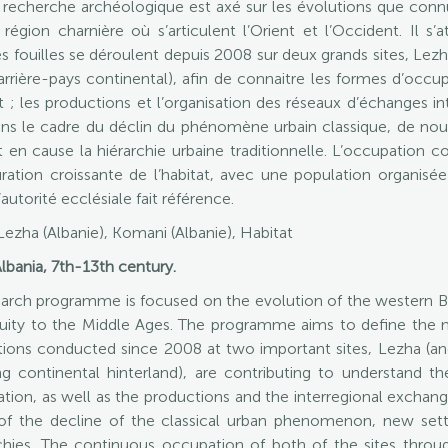
cherche archéologique est axé sur les évolutions que connur
région charnière où s’articulent l’Orient et l’Occident. Il s
fouilles se déroulent depuis 2008 sur deux grands sites, Lezha 
ière-pays continental), afin de connaitre les formes d’occupat
; les productions et l’organisation des réseaux d’échanges in
ans le cadre du déclin du phénomène urbain classique, de nou
 en cause la hiérarchie urbaine traditionnelle. L’occupation c
tion croissante de l’habitat, avec une population organisé
autorité ecclésiale fait référence.
ezha (Albanie), Komani (Albanie), Habitat
lbania, 7th-13th century.
earch programme is focused on the evolution of the western B
uity to the Middle Ages. The programme aims to define the 
tions conducted since 2008 at two important sites, Lezha (anc
 continental hinterland), are contributing to understand th
tion, as well as the productions and the interregional exchang
of the decline of the classical urban phenomenon, new settl
archies. The continuous occupation of both of the sites throu