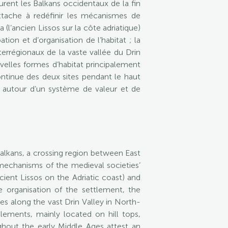
ent les Balkans occidentaux de la fin
’attache à redéfinir les mécanismes de
(l’ancien Lissos sur la côte adriatique)
ion et d’organisation de l’habitat ; la
terrégionaux de la vaste vallée du Drin
velles formes d’habitat principalement
ontinue des deux sites pendant le haut
e autour d’un système de valeur et de
alkans, a crossing region between East
mechanisms of the medieval societies’
ient Lissos on the Adriatic coast) and
e organisation of the settlement, the
es along the vast Drin Valley in North-
ements, mainly located on hill tops,
ghout the early Middle Ages attest an