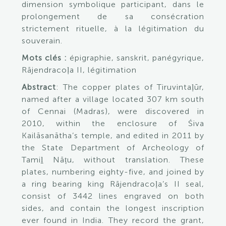
dimension symbolique participant, dans le
prolongement de sa consécration
strictement rituelle, à la légitimation du
souverain.
Mots clés :
épigraphie, sanskrit, panégyrique,
Rājendracoḷa II, légitimation
Abstract
: The copper plates of Tiruvintaḷūr,
named after a village located 307 km south
of Cennai (Madras), were discovered in
2010, within the enclosure of Śiva
Kailāsanātha’s temple, and edited in 2011 by
the State Department of Archeology of
Tamiḻ Nāṭu, without translation. These
plates, numbering eighty-five, and joined by
a ring bearing king Rājendracoḷa’s II seal,
consist of 3442 lines engraved on both
sides, and contain the longest inscription
ever found in India. They record the grant,