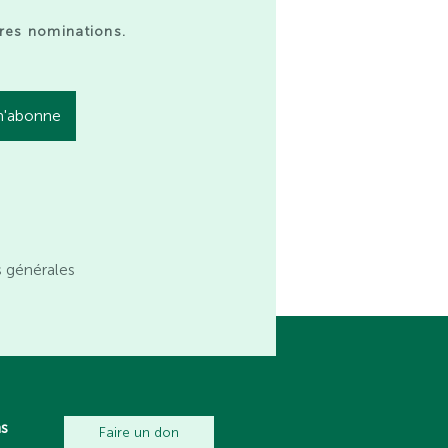
res nominations.
s générales
ns
Faire un don