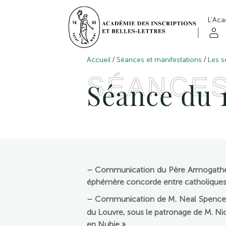
L’Ac
/
/
Accueil
Séances et manifestations
Les s
SÉANCE
Séance du 1
– Communication du Père Armogathe, 
éphémère concorde entre catholiques 
– Communication de M. Neal Spencer,
du Louvre, sous le patronage de M. Ni
en Nubie ».