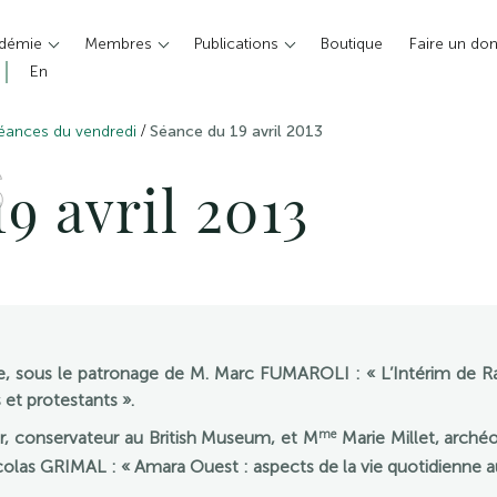
adémie
Membres
Publications
Boutique
Faire un do
En
/
éances du vendredi
Séance du 19 avril 2013
S
9 avril 2013
sous le patronage de M. Marc FUMAROLI : « L’Intérim de Ra
et protestants ».
me
 conservateur au British Museum, et M
Marie Millet, arch
colas GRIMAL : « Amara Ouest : aspects de la vie quotidienne 