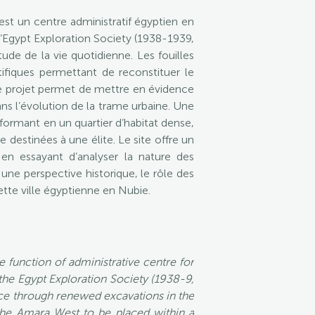
 est un centre administratif égyptien en
l’Egypt Exploration Society (1938-1939,
de de la vie quotidienne. Les fouilles
ifiques permettant de reconstituer le
 projet permet de mettre en évidence
ans l’évolution de la trame urbaine. Une
formant en un quartier d’habitat dense,
destinées à une élite. Le site offre un
n essayant d’analyser la nature des
s une perspective historique, le rôle des
tte ville égyptienne en Nubie.
 function of administrative centre for
the Egypt Exploration Society (1938-9,
nce through renewed excavations in the
the Amara West to be placed within a