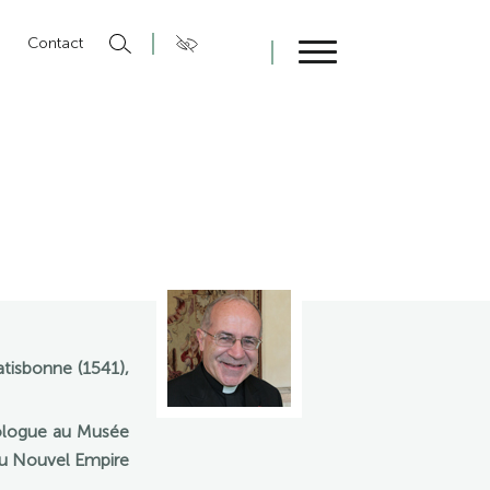
n
Contact
Fermer
tisbonne (1541),
éologue au Musée
au Nouvel Empire