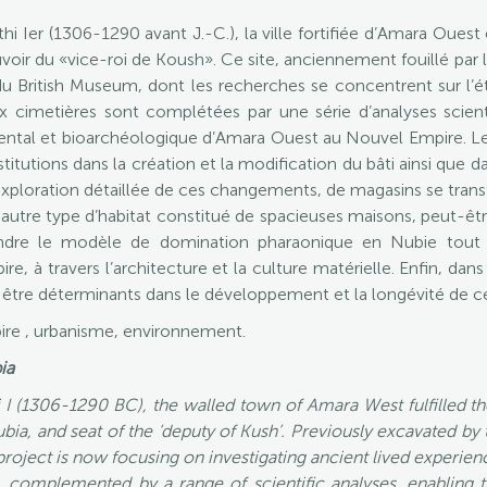
i Ier (1306-1290 avant J.-C.), la ville fortifiée d’Amara Ouest
voir du «vice-roi de Koush». Ce site, anciennement fouillé par 
u British Museum, dont les recherches se concentrent sur l’étu
x cimetières sont complétées par une série d’analyses scient
tal et bioarchéologique d’Amara Ouest au Nouvel Empire. Le
itutions dans la création et la modification du bâti ainsi que d
xploration détaillée de ces changements, de magasins se trans
utre type d’habitat constitué de spacieuses maisons, peut-être 
ndre le modèle de domination pharaonique en Nubie tout e
e, à travers l’architecture et la culture matérielle. Enfin, dan
être déterminants dans le développement et la longévité de ce
ire , urbanisme, environnement.
ia
 I (1306-1290 BC), the walled town of Amara West fulfilled the
ia, and seat of the ‘deputy of Kush’. Previously excavated by 
roject is now focusing on investigating ancient lived experie
 complemented by a range of scientific analyses, enabling 