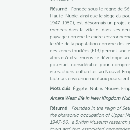
Résumé
: Fondée sous le règne de Séth
Haute-Nubie, ainsi que le siège du pou
1947-1950), est désormais un projet d
menées dans la ville et dans ses deu
paysage comme le cadre environnemen
le rôle de la population comme des inst
des zones fouillées (E13) permet une e
alors qu’extra-muros se développe un a
potentiel considérable pour compre
interactions culturelles au Nouvel Empir
facteurs environnementaux pourraient 
Mots clés
: Égypte, Nubie, Nouvel Emp
Amara West: life in New Kingdom Nub
Résumé
:
Founded in the reign of Seti
the pharaonic occupation of Upper Nub
1947-50), a British Museum research p
town and two associated cemeteries,