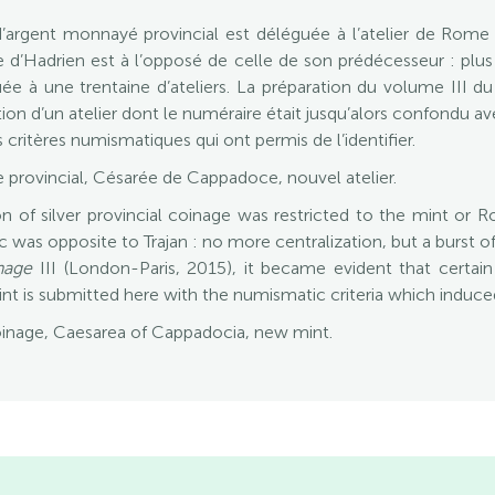
 d’argent monnayé provincial est déléguée à l’atelier de Rom
ue
d’Hadrien
est à l’opposé de celle de son prédécesseur : plus
guée à une trentaine d’ateliers. La préparation du volume
III
d
ction d’un atelier dont le numéraire était jusqu’alors confondu a
s critères numismatiques qui ont permis de l’identifier.
 provincial, Césarée de Cappadoce, nouvel atelier.
on of silver provincial coinage was restricted to the mint or R
ic was opposite to Trajan : no more centralization, but a burst o
nage
III (London-Paris, 2015), it became evident that certai
t is submitted here with the numismatic criteria which induced i
 coinage, Caesarea of Cappadocia, new mint.