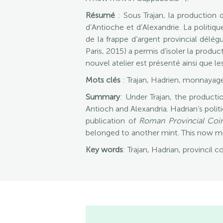
Résumé
: Sous
Trajan
, la production
d’Antioche
et
d’Alexandrie
. La politiq
de la frappe d’argent provincial délé
Paris, 2015) a permis d’isoler la produ
nouvel atelier est présenté ainsi que le
Mots clés
: Trajan, Hadrien, monnayage
Summary
: Under Trajan, the producti
Antioch and Alexandria. Hadrian’s polit
publication of
Roman Provincial Coi
belonged to another mint. This now min
Key words
: Trajan, Hadrian, provincil