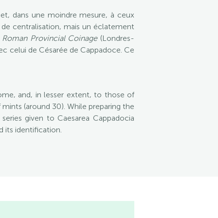
e et, dans une moindre mesure, à ceux
 de centralisation, mais un éclatement
u
Roman Provincial Coinage
(Londres-
vec celui de
Césarée
de
Cappadoce
. Ce
ome, and, in lesser extent, to those of
f mints (around 30). While preparing the
n series given to Caesarea Cappadocia
ts identification.