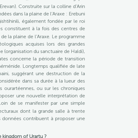
evan). Construite sur la colline d’Arin
ndées dans la plaine de l’Araxe : Erebuni
gishtihinili, également fondée par le roi
les constituent à la fois des centres de
le de la plaine de l’Araxe. Le programme
ologiques acquises lors des grandes
 (organisation du sanctuaire de Haldi),
tes concerne la période de transition
chéménide. Longtemps qualifiée de late
baini, suggérant une destruction de la
onsidérée dans sa durée à la lueur des
ns ourartéennes, ou sur les chroniques
roposer une nouvelle interprétation de
 Loin de se manifester par une simple
turaux dont la grande salle à trente
es données contribuent à proposer une
he kingdom of Urartu ?