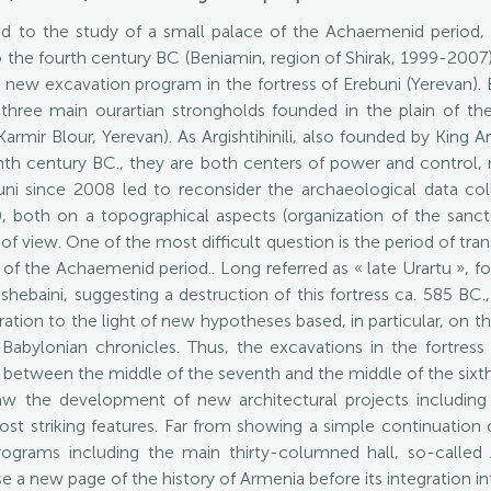
ted to the study of a small palace of the Achaemenid period,
o the fourth century BC (Beniamin, region of Shirak, 1999-200
new excavation program in the fortress of Erebuni (Yerevan). Bui
 three main ourartian strongholds founded in the plain of the
 (Karmir Blour, Yerevan). As Argishtihinili, also founded by King 
venth century BC., they are both centers of power and control, r
i since 2008 led to reconsider the archaeological data col
0, both on a topographical aspects (organization of the sanct
of view. One of the most difficult question is the period of tra
of the Achaemenid period.. Long referred as « late Urartu », 
shebaini, suggesting a destruction of this fortress ca. 585 BC.,
ration to the light of new hypotheses based, in particular, on 
an-Babylonian chronicles. Thus, the excavations in the fortre
iod between the middle of the seventh and the middle of the sixt
w the development of new architectural projects including 
ost striking features. Far from showing a simple continuation
ograms including the main thirty-columned hall, so-called 
e a new page of the history of Armenia before its integration 