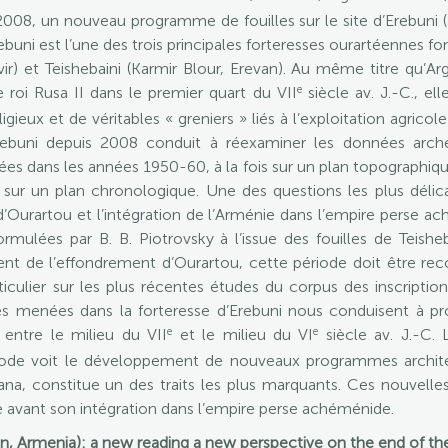
8, un nouveau programme de fouilles sur le site d’Erebuni (Er
rebuni est l’une des trois principales forteresses ourartéennes fo
avir) et Teishebaini (Karmir Blour, Erevan). Au même titre qu’Ar
e
le roi Rusa II dans le premier quart du VII
siècle av. J.-C., el
igieux et de véritables « greniers » liés à l’exploitation agrico
rebuni depuis 2008 conduit à réexaminer les données arché
s dans les années 1950-60, à la fois sur un plan topographique
 sur un plan chronologique. Une des questions les plus délica
Ourartou et l’intégration de l’Arménie dans l’empire perse a
rmulées par B. B. Piotrovsky à l’issue des fouilles de Teishe
nt de l’effondrement d’Ourartou, cette période doit être rec
culier sur les plus récentes études du corpus des inscriptio
lles menées dans la forteresse d’Erebuni nous conduisent à p
e
e
 entre le milieu du VII
et le milieu du VI
siècle av. J.-C.
ode voit le développement de nouveaux programmes architec
ana, constitue un des traits les plus marquants. Ces nouvell
ie avant son intégration dans l’empire perse achéménide.
van, Armenia): a new reading a new perspective on the end of t