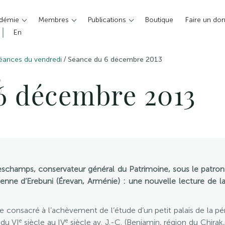
adémie
Membres
Publications
Boutique
Faire un do
En
/
éances du vendredi
Séance du 6 décembre 2013
S
6 décembre 2013
hamps, conservateur général du Patrimoine, sous le patron
enne d’Erebuni (Érevan, Arménie) : une nouvelle lecture de l
consacré à l’achèvement de l’étude d’un petit palais de la pér
e
e
 du VI
siècle au IV
siècle av. J.-C. (Beniamin, région du Chira