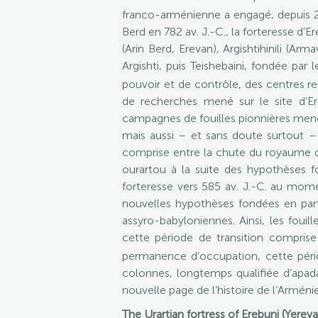
franco-arménienne a engagé, depuis 200
Berd en 782 av. J.-C., la forteresse d’E
(Arin Berd, Erevan), Argishtihinili (Arm
Argishti, puis Teishebaini, fondée par 
pouvoir et de contrôle, des centres rel
de recherches mené sur le site d’E
campagnes de fouilles pionnières menée
mais aussi – et sans doute surtout –
comprise entre la chute du royaume d’
ourartou à la suite des hypothèses fo
forteresse vers 585 av. J.-C. au mome
nouvelles hypothèses fondées en parti
assyro-babyloniennes. Ainsi, les foui
cette période de transition comprise
permanence d’occupation, cette péri
colonnes, longtemps qualifiée d’apad
nouvelle page de l’histoire de l’Armén
The Urartian fortress of Erebuni (Yere