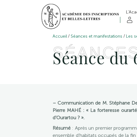
L’Ac
/
/
Accueil
Séances et manifestations
Les s
SÉANCE
Séance du 
– Communication de M. Stéphane Desc
Pierre MAHÉ : « La forteresse ourarté
d’Ourartou ? ».
Résumé
: Après un premier programme 
ensemble d’habitats occupés de la fin