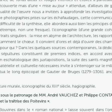
 découverte mais d’une « mise au jour » attendue, d’ailleurs de
 qualité de l’œuvre nous a invitées à approfondir les investiga
ée de photographies prises sur les échafaudages, cette communi
ifficulté de la synthèse, elle abordera aussi bien les principes d
détrempe, non une fresque), l’iconographie (d’une grande coh
 traits singuliers : la mise en abyme de l’architecture, les rappor
otamment le chœur. Il convient d’ores et déjà d’ouvrir des champ
 pour qui ? Dans les quelques sources contemporaines, la dédi
et sépultures constituent de premiers indices, en accord a
n eschatologique des juxtapositions, la suite des saints magnifi
atérielle et culturelle nécessaires invite à s’interroger sur le mi
itua le long épiscopat de Gautier de Bruges (1279-1306), anc
e
nture murale, iconographie du XIII
siècle, hagiographie.
, sous le patronage de MM. André VAUCHEZ et Philippe CONTAM
t la traîtrise des Poitevins ».
uvines dans le « roman national » laisse souvent dans l’ombr