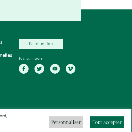
ns
Faire un don
nelles
Nous suivre
ord,
Personnaliser
Tout accepter
ns légales
Crédits
Gestion des cookies