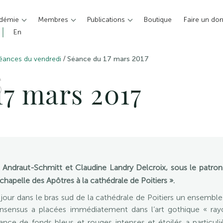
adémie
Membres
Publications
Boutique
Faire un do
En
/
éances du vendredi
Séance du 17 mars 2017
S
17 mars 2017
Andraut-Schmitt et Claudine Landry Delcroix, sous le patro
apelle des Apôtres à la cathédrale de Poitiers ».
jour dans le bras sud de la cathédrale de Poitiers un ensembl
nsensus a placées immédiatement dans l’art gothique « ray
ance de fonds bleus et rouges intenses et étoilés a particuli