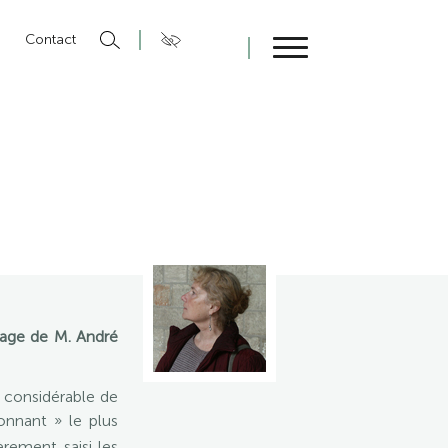
n
Contact
Fermer
nage de M. André
e considérable de
onnant » le plus
èrement saisi les