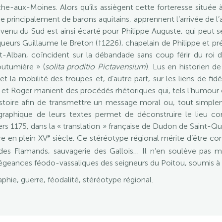
e-aux-Moines. Alors qu’ils assiègent cette forteresse située à
 principalement de barons aquitains, apprennent l’arrivée de l’a
r venu du Sud est ainsi écarté pour Philippe Auguste, qui peut
ueurs Guillaume le Breton (†1226), chapelain de Philippe et préc
Alban, coïncident sur la débandade sans coup férir du roi d’
outumière » (
solita proditio Pictavensium
). Lus en historien de
et la mobilité des troupes et, d’autre part, sur les liens de fidé
et Roger manient des procédés rhétoriques qui, tels l’humour o
istoire afin de transmettre un message moral ou, tout simpl
ographique de leurs textes permet de déconstruire le lieu 
vers 1175, dans la « translation » française de Dudon de Saint-
e
re en plein XV
siècle. Ce stéréotype régional mérite d’être co
 des Flamands, sauvagerie des Gallois… Il n’en soulève pas
llégeances féodo-vassaliques des seigneurs du Poitou, soumis 
aphie, guerre, féodalité, stéréotype régional.