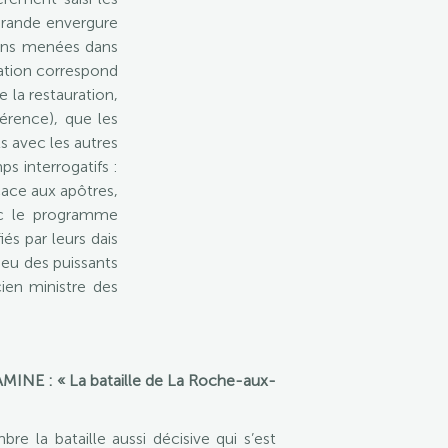
 grande envergure
tions menées dans
cation correspond
e la restauration,
érence), que les
ts avec les autres
s interrogatifs :
cace aux apôtres,
vec le programme
és par leurs dais
lieu des puissants
ien ministre des
INE : « La bataille de La Roche-aux-
e la bataille aussi décisive qui s’est