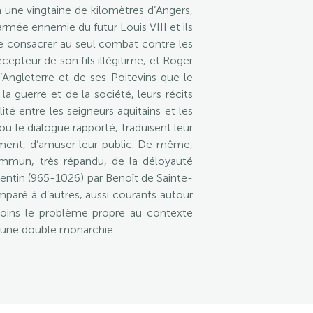
 une vingtaine de kilomètres d’Angers,
rmée ennemie du futur Louis VIII et ils
 se consacrer au seul combat contre les
epteur de son fils illégitime, et Roger
Angleterre et de ses Poitevins que le
 la guerre et de la société, leurs récits
lité entre les seigneurs aquitains et les
u le dialogue rapporté, traduisent leur
ement, d’amuser leur public. De même,
commun, très répandu, de la déloyauté
Quentin (965-1026) par Benoît de Sainte-
mparé à d’autres, aussi courants autour
 moins le problème propre au contexte
à une double monarchie.