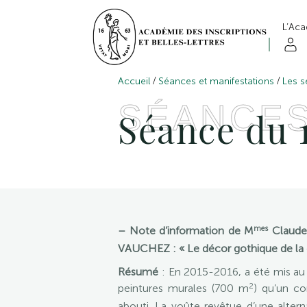
L’Ac
/
/
Accueil
Séances et manifestations
Les s
SÉANCE
Séance du 
mes
– Note d’information de M
Claude 
VAUCHEZ : « Le décor gothique de la ch
Résumé
: En 2015-2016, a été mis au 
2
peintures murales (700 m
) qu’un co
abouti. La voûte revêtue d’une altern