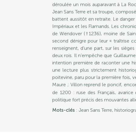
déroulée un mois auparavant à La Roch
Jean Sans Terre et sa troupe, composée
battent aussitôt en retraite. Le dange
Impériaux et les Flamands. Les chroniq
de Wendover (†1236), moine de Saint-
second dénigre pour leur « traîtrise c
renseignent, d’une part, sur les sièges 
deux rois. Il n’empêche que Guillaume 
intention première de raconter une h
une lecture plus strictement histori
poitevine, paru pour la première fois, 
Maure ; Villon reprend le poncif, enco
de 1200 : ruse des Français, avarice
politique fort précis des mouvantes a
Mots-clés
: Jean Sans Terre, historiogr