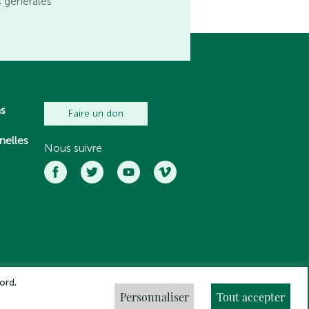
s générales
ns
Faire un don
nelles
Nous suivre
ord,
Personnaliser
Tout accepter
ns légales
Crédits
Gestion des cookies