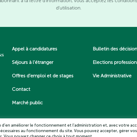
abonnant à la lettre d’information, vous acceptez les condition
d’utilisation.
Appel à candidatures
Bulletin des décisio
Séjours à l’étranger
Elections profession
Offres d’emploi et de stages
Vie Administrative
Contact
Marché public
in d’en améliorer le fonctionnement et l’administration et, avec votre acc
 nécessaires au fonctionnement du site. Vous pouvez accepter, gérer vos
es – Tous droits réservés 2025
Politique de confidentialité
Mentio
ter. Vous pouvez changer ce choix à tout moment.