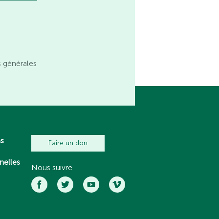
s générales
ns
Faire un don
nelles
Nous suivre