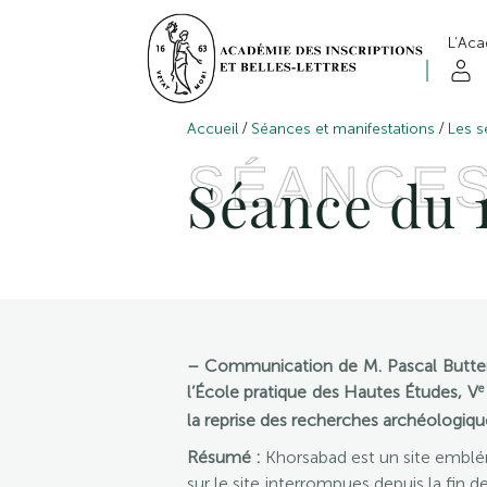
L’Ac
/
/
Accueil
Séances et manifestations
Les s
SÉANCE
Séance du 1
– Communication de M. Pascal Butterli
e
l’École pratique des Hautes Études, V
la reprise des recherches archéologiqu
Résumé :
Khorsabad est un site emblé
sur le site interrompues depuis la fin