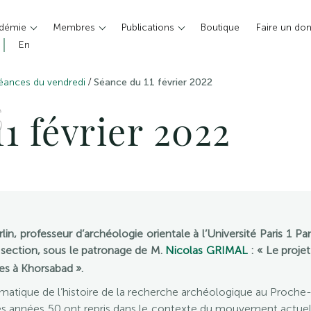
adémie
Membres
Publications
Boutique
Faire un do
En
/
éances du vendredi
Séance du 11 février 2022
S
1 février 2022
n, professeur d’archéologie orientale à l’Université Paris 1 P
section, sous le patronage de M.
Nicolas GRIMAL
: « Le projet
es à Khorsabad ».
matique de l’histoire de la recherche archéologique au Proche
 des années 50 ont repris dans le contexte du mouvement actuel 