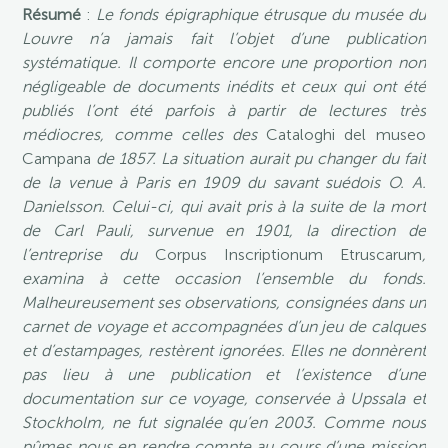
Résumé
:
Le fonds épigraphique étrusque du musée du
Louvre n’a jamais fait l’objet d’une publication
systématique. Il comporte encore une proportion non
négligeable de documents inédits et ceux qui ont été
publiés l’ont été parfois à partir de lectures très
médiocres, comme celles des
Cataloghi del museo
Campana
de 1857. La situation aurait pu changer du fait
de la venue à Paris en 1909 du savant suédois O. A.
Danielsson. Celui-ci, qui avait pris à la suite de la mort
de Carl Pauli, survenue en 1901, la direction de
l’entreprise du
Corpus Inscriptionum Etruscarum
,
examina à cette occasion l’ensemble du fonds.
Malheureusement ses observations, consignées dans un
carnet de voyage et accompagnées d’un jeu de calques
et d’estampages, restèrent ignorées. Elles ne donnèrent
pas lieu à une publication et l’existence d’une
documentation sur ce voyage, conservée à Upssala et
Stockholm, ne fut signalée qu’en 2003. Comme nous
pûmes nous en rendre compte au cours d’une mission