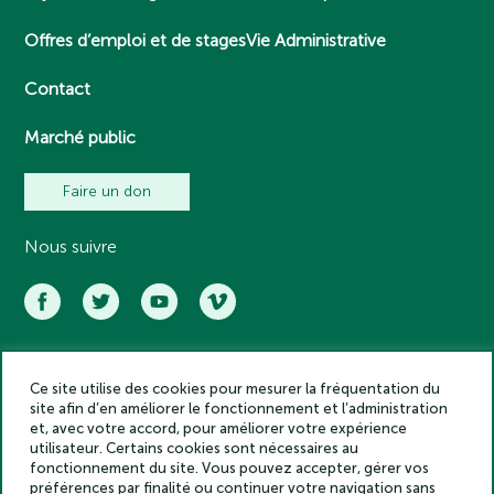
Offres d’emploi et de stages
Vie Administrative
Contact
Marché public
Faire un don
Nous suivre
Ce site utilise des cookies pour mesurer la fréquentation du
Académie des inscriptions et belles lettres – Tous droits réservés
site afin d’en améliorer le fonctionnement et l’administration
2025
et, avec votre accord, pour améliorer votre expérience
Politique de confidentialité
utilisateur. Certains cookies sont nécessaires au
Mentions légales
fonctionnement du site. Vous pouvez accepter, gérer vos
préférences par finalité ou continuer votre navigation sans
Crédits