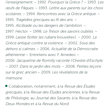
l’enseignement
. – 1992.
Pourquoi la Grèce ?
– 1993.
Les
œufs de Pâques
. – 1993.
Lettre aux parents sur les choix
scolaires
. – 1994.
Rencontres avec la Grèce antique
. –
1995.
Tragédies grecques au fil des ans
. –
1995.
Alcibiade ou les dangers de l’ambition
. –
1997.
Hector
. – 1998.
Le Trésor des savoirs oubliés
. –
1999.
Laisse flotter les rubans
(nouvelles). – 2000.
La
Grèce antique contre la violence
. – 2002.
Sous des
dehors si calmes
. – 2006.
Actualité de la Démocratie
athénienne
– Entretiens avec F. Amedeo –
2006.
Jacqueline de Romilly raconte l’Orestie d’Eschyle
.
– 2007.
Dans le jardin des mots
. – 2008.
Petites leçons
sur le grec ancien
– 2009.
Les révélations de la
mémoire
.
Collaboration, notamment, à la
Revue des Études
grecques
, à la
Revue des Études anciennes
, à la
Revue
de Philologie
, au
Journal des Savants
, à la
Revue des
Deux Mondes
et à la
Revue du Nord
.