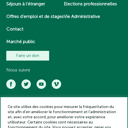
Séjours à l’étranger
Elections professionnelles
Offres d’emploi et de stages
Vie Administrative
Contact
Marché public
Faire un don
Nous suivre
Ce site utilise des cookies pour mesurer la fréquentation du
Académie des inscriptions et belles lettres – Tous droits réservés
site afin d’en améliorer le fonctionnement et l’administration
2025
et, avec votre accord, pour améliorer votre expérience
Politique de confidentialité
utilisateur. Certains cookies sont nécessaires au
Mentions légales
fonctionnement du site. Vous pouvez accepter, gérer vos