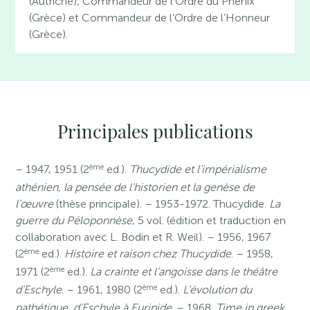
(Autriche), Commandeur de l’Ordre du Phénix
(Grèce) et Commandeur de l’Ordre de l’Honneur
(Grèce).
Principales publications
ème
– 1947, 1951 (2
ed.).
Thucydide et l’impérialisme
athénien, la pensée de l’historien et la genèse de
l’œuvre
(thèse principale). – 1953-1972. Thucydide.
La
guerre du Péloponnèse
, 5 vol. (édition et traduction en
collaboration avec L. Bodin et R. Weil). – 1956, 1967
ème
(2
ed.).
Histoire et raison chez Thucydide
. – 1958,
ème
1971 (2
ed.).
La crainte et l’angoisse dans le théâtre
ème
d’Eschyle
. – 1961, 1980 (2
ed.).
L’évolution du
pathétique, d’Eschyle à Euripide
. – 1968.
Time in greek