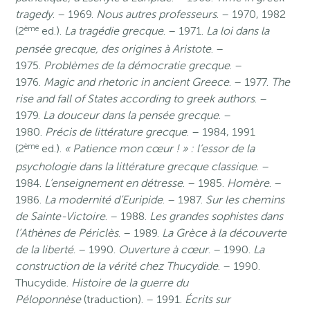
tragedy
. – 1969.
Nous autres professeurs
. – 1970, 1982
ème
(2
ed.).
La tragédie grecque
. – 1971.
La loi dans la
pensée grecque, des origines à Aristote
. –
1975.
Problèmes de la démocratie grecque
. –
1976.
Magic and rhetoric in ancient Greece
. – 1977.
The
rise and fall of States according to greek authors
. –
1979.
La douceur dans la pensée grecque
. –
1980.
Précis de littérature grecque
. – 1984, 1991
ème
(2
ed.).
« Patience mon cœur ! » : l’essor de la
psychologie dans la littérature grecque classique
. –
1984.
L’enseignement en détresse
. – 1985.
Homère
. –
1986.
La modernité d’Euripide
. – 1987.
Sur les chemins
de Sainte-Victoire
. – 1988.
Les grandes sophistes dans
l’Athènes de Périclès
. – 1989.
La Grèce à la découverte
de la liberté
. – 1990.
Ouverture à cœur
. – 1990.
La
construction de la vérité chez Thucydide
. – 1990.
Thucydide.
Histoire de la guerre du
Péloponnèse
(traduction). – 1991.
Écrits sur