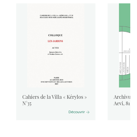
Cahiers de la Villa « Kérylos »
Archivum L
N°35
Aevi, 81, 
Découvrir