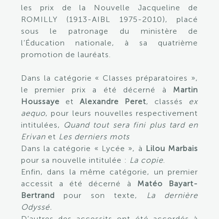
les prix de la Nouvelle Jacqueline de
ROMILLY (1913-AIBL 1975-2010), placé
sous le patronage du ministère de
l’Éducation nationale, à sa quatrième
promotion de lauréats.
Dans la catégorie « Classes préparatoires »,
le premier prix a été décerné à
Martin
Houssaye
et
Alexandre Peret
, classés
ex
aequo
, pour leurs nouvelles respectivement
intitulées,
Quand tout sera fini plus tard en
Erivan
et
Les derniers mots
Dans la catégorie « Lycée », à
Lilou Marbais
pour sa nouvelle intitulée :
La copie
.
Enfin, dans la même catégorie, un premier
accessit a été décerné à
Matéo Bayart-
Bertrand
pour son texte,
La dernière
Odyssé.
D’autres des accessits ont été accordés à