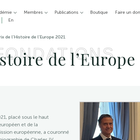
adémie
Membres
Publications
Boutique
Faire un do
En
rix de l’Histoire de l’Europe 2021
 FONDATIONS
istoire de l’Europe
2021, placé sous le haut
européen et de la
ission européenne, a couronné
biographie de Charles IV