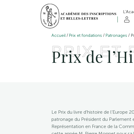
L’Ac
/
/
/
Accueil
Prix et fondations
Patronages
P
PRIX ET
Prix de l’H
Le Prix du livre d’histoire de l’Europe 
patronage du Président du Parlement 
Représentation en France de la Comm
cette année M. Pierre Monnet pour sa 