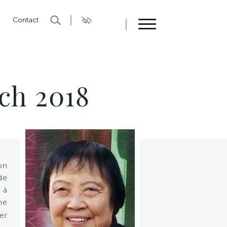
n
Contact
Fermer
ch 2018
on
de
 à
me
er