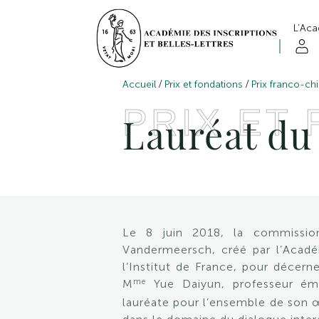
L’Ac
/
/
Accueil
Prix et fondations
Prix franco-ch
PRIX ET
Lauréat du
Le 8 juin 2018, la commissio
Vandermeersch, créé par l’Académ
l’Institut de France, pour décer
me
M
Yue Daiyun, professeur émé
lauréate pour l’ensemble de son œu