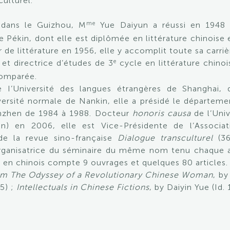
ulturel.
me
 dans le Guizhou, M
Yue Daiyun a réussi en 1948 
e Pékin, dont elle est diplômée en littérature chinoise 
e littérature en 1956, elle y accomplit toute sa carriè
e
t directrice d’études de 3
cycle en littérature chinoi
comparée.
e I’Université des langues étrangères de Shanghai, 
iversité normale de Nankin, elle a présidé le départeme
enzhen de 1984 à 1988. Docteur
honoris causa
de l’Uni
n) en 2006, elle est Vice-Présidente de l’Associati
e la revue sino-française
Dialogue transculturel
(36
 l’organisatrice du séminaire du même nom tenu chaque 
e en chinois compte 9 ouvrages et quelques 80 articles.
rm The Odyssey of a Revolutionary Chinese Woman
, b
5) ;
Intellectuals in Chinese Fictions
, by Daiyin Yue (Id. 