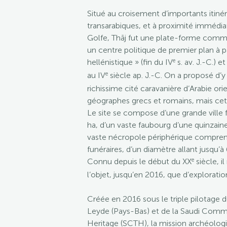
Situé au croisement d’importants itinér
transarabiques, et à proximité immédi
Golfe, Thāj fut une plate-forme comm
un centre politique de premier plan à p
e
hellénistique » (fin du IV
s. av. J.-C.) e
e
au IV
siècle ap. J.-C. On a proposé d’y
richissime cité caravanière d’Arabie or
géographes grecs et romains, mais cett
Le site se compose d’une grande ville 
ha, d’un vaste faubourg d’une quinzain
vaste nécropole périphérique compren
funéraires, d’un diamètre allant jusqu’à
e
Connu depuis le début du XX
siècle, il
l’objet, jusqu’en 2016, que d’exploration
Créée en 2016 sous le triple pilotage 
Leyde (Pays-Bas) et de la Saudi Commi
Heritage (SCTH), la mission archéologi