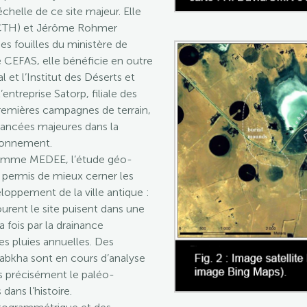
helle de ce site majeur. Elle
(SCTH) et Jérôme Rohmer
s fouilles du ministère de
le CEFAS, elle bénéficie en outre
 et l’Institut des Déserts et
ntreprise Satorp, filiale des
remières campagnes de terrain,
vancées majeures dans la
ronnement.
ramme MEDEE, l’étude géo-
a permis de mieux cerner les
oppement de la ville antique :
rent le site puisent dans une
 fois par la drainance
es pluies annuelles. Des
sabkha sont en cours d’analyse
us précisément le paléo-
dans l’histoire.