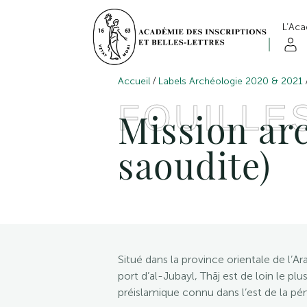
L’Ac
/
Accueil
Labels Archéologie 2020 & 2021
FOUILLE
Mission ar
saoudite)
Situé dans la province orientale de l’Ar
port d’al-Jubayl, Thāj est de loin le pl
préislamique connu dans l’est de la pén