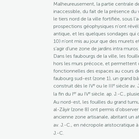
Malheureusement, la partie centrale de l
inaccessible, du fait de la présence du
le tiers nord de la ville fortifiée, sous l
prospections géophysiques n’ont révé
antique, et les quelques sondages qui 
10) n’ont mis au jour que des murets et 
s’agir d’une zone de jardins intra muros.
Dans les faubourgs de la ville, les fou
hors les murs précoce, et permettent 
fonctionnelles des espaces au cours de l
faubourg sud-est (zone 1), un grand 
e
e
construit dès le IV
ou le III
siècle av. 
er
e
la fin du I
au IV
siècle. ap. J.-C., plusi
Au nord-est, les fouilles du grand tum
al-Zāyir (zone 8) ont permis d’observer
ancienne zone artisanale, abritant un at
av. J.-C., en nécropole aristocratique à 
J.-C.