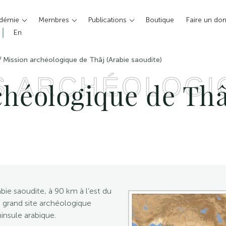
adémie
Membres
Publications
Boutique
Faire un do
En
/
Mission archéologique de Thâj (Arabie saoudite)
S ARCHÉOLOGI
chéologique de Thâ
abie saoudite, à 90 km à l’est du
us grand site archéologique
insule arabique.