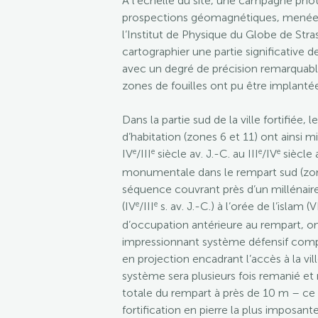
À l’échelle du site, une campagne ph
prospections géomagnétiques, menées
l’Institut de Physique du Globe de Str
cartographier une partie significative de 
avec un degré de précision remarquable
zones de fouilles ont pu être implanté
Dans la partie sud de la ville fortifiée, l
d’habitation (zones 6 et 11) ont ainsi m
e
e
e
e
IV
/III
siècle av. J.-C. au III
/IV
siècle 
monumentale dans le rempart sud (zone
séquence couvrant près d’un millénaire
e
e
(IV
/III
s. av. J.-C.) à l’orée de l’islam (V
d’occupation antérieure au rempart, on
impressionnant système défensif comp
en projection encadrant l’accès à la vil
système sera plusieurs fois remanié et 
totale du rempart à près de 10 m – ce qu
fortification en pierre la plus imposant