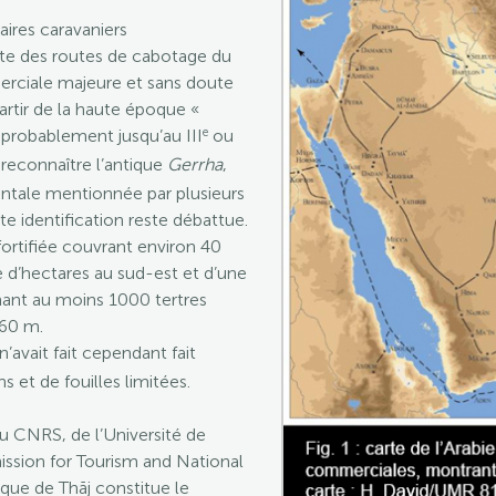
aires caravaniers
ate des routes de cabotage du
erciale majeure et sans doute
artir de la haute époque «
e
t probablement jusqu’au III
ou
 reconnaître l’antique
Gerrha
,
ientale mentionnée par plusieurs
e identification reste débattue.
fortifiée couvrant environ 40
e d’hectares au sud-est et d’une
ant au moins 1000 tertres
 60 m.
 n’avait fait cependant fait
s et de fouilles limitées.
du CNRS, de l’Université de
ssion for Tourism and National
que de Thāj constitue le