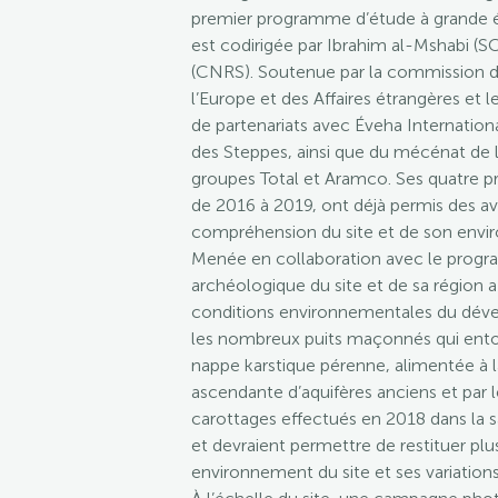
premier programme d’étude à grande éc
est codirigée par Ibrahim al-Mshabi 
(CNRS). Soutenue par la commission de
l’Europe et des Affaires étrangères et 
de partenariats avec Éveha International
des Steppes, ainsi que du mécénat de l’e
groupes Total et Aramco. Ses quatre p
de 2016 à 2019, ont déjà permis des a
compréhension du site et de son envi
Menée en collaboration avec le prog
archéologique du site et de sa région 
conditions environnementales du dével
les nombreux puits maçonnés qui entou
nappe karstique pérenne, alimentée à la
ascendante d’aquifères anciens et par l
carottages effectués en 2018 dans la 
et devraient permettre de restituer pl
environnement du site et ses variations 