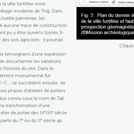
a ville fortifiée reste
 village moderne de Thāj. Dans
’actuelle palmeraie, les
lé aucune trace de construction
ont pu y être ouverts (zones 9-
des sols agricoles : il pourrait
Clique
illes témoignent d’une expansion
de documenter les variations
’histoire du site. Dans le
bâtiment monumental fut
J.-C. ; se succèdent ensuite, de
eurs phases d’ateliers de potiers.
ulus connu sous le nom de Tall
 la transformation d’une
e
e
elier de potier des IV
/III
siècle
er
e
partir du I
ou du II
siècle ap.