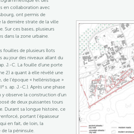
otogrammétrique et des
 en collaboration avec
asbourg, ont permis de
la dernière strate de la ville
. Sur ces bases, plusieurs
es dans la zone urbaine.
es fouilles de plusieurs îlots
is au jour des niveaux allant du
ap. J.-C. La fouille d’une porte
 2) a quant à elle révélé une
, de l’époque « hellénistique »
e
II
s. ap. J.-C.). Après une phase
 y observe la construction d’un
osé de deux puissantes tours
le. Durant sa longue histoire, ce
renforcé, portant l’épaisseur
i en fait, de loin, la
e de la péninsule.