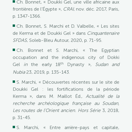
Ch. Bonnet, « Doukki Gel, une ville africaine aux
frontières de l’Égypte »,
CRAI
, nov. déc. 2017, Paris,
p. 1347-1366.
Ch. Bonnet, S. Marchi et D. Valbelle, « Les sites
de Kerma et de Doukki Gel » dans
Cinquantenaire
SFDAS
, Soleb-Bleu Autour, 2020, p. 71-95.
Ch. Bonnet et S. Marchi, « The Egyptian
occupation and the indigenous city of Dokki
th
Gel
in
the early 18
Dynasty »,
Sudan and
Nubia
23, 2019, p. 135-143.
S. Marchi, « Découvertes récentes sur le site de
Doukki Gel : les fortifications de la période
Kerma », dans M. Maillot Éd.,
Actualité de la
recherche archéologique française au Soudan,
Les routes de l’Orient ancien. Hors Série
3, 2018,
p. 31-45.
S. Marchi, « Entre arrière-pays et capitale,