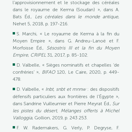
l’approvisionnement et le stockage des céréales
dans le royaume de Kerma (Soudan) », dans A.
Bats Éd.,
Les céréales dans le monde antique
,
Nehet 5, 2018, p. 197-216.
S. Marchi, « Le royaume de Kerma à la fin du
Moyen Empire », dans G. Andreu-Lanoë et F.
Morfoisse Éd.,
Sésostris III et la fin du Moyen
Empire
,
CRIPEL
31, 2017, p. 85-102.
D. Valbelle, « Sièges nominatifs et chapelles ‘de
confréries’ »,
BIFAO
120, Le Caire, 2020, p. 449-
478.
D. Valbelle, «
Inbt, snbt et mnnw
: des dispositifs
défensifs particuliers aux frontières de l’Égypte »,
dans Sandrine Vuilleumier et Pierre Meyrat Éd.,
Sur
les pistes du désert, Mélanges offerts à Michel
Valloggia
, Gollion, 2019, p. 243 253.
F. W. Rademakers, G. Verly, P. Degryse, F.