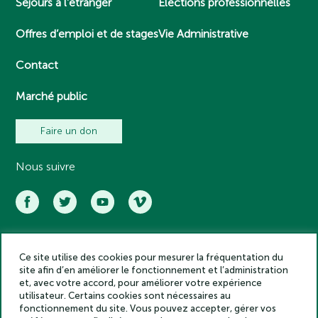
Séjours à l’étranger
Elections professionnelles
Offres d’emploi et de stages
Vie Administrative
Contact
Marché public
Faire un don
Nous suivre
Ce site utilise des cookies pour mesurer la fréquentation du
Académie des inscriptions et belles lettres – Tous droits réservés
site afin d’en améliorer le fonctionnement et l’administration
2025
et, avec votre accord, pour améliorer votre expérience
Politique de confidentialité
utilisateur. Certains cookies sont nécessaires au
Mentions légales
fonctionnement du site. Vous pouvez accepter, gérer vos