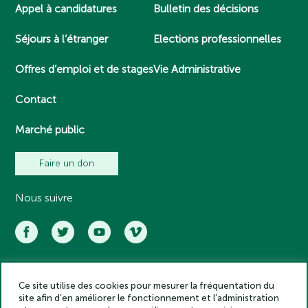
Appel à candidatures
Bulletin des décisions
Séjours à l’étranger
Elections professionnelles
Offres d’emploi et de stages
Vie Administrative
Contact
Marché public
Faire un don
Nous suivre
Ce site utilise des cookies pour mesurer la fréquentation du
Académie des inscriptions et belles lettres – Tous droits réservés
site afin d’en améliorer le fonctionnement et l’administration
2025