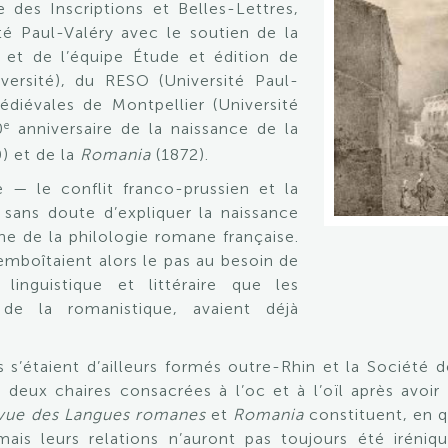
 des Inscriptions et Belles-Lettres,
té Paul-Valéry avec le soutien de la
et de l’équipe Étude et édition de
ersité), du RESO (Université Paul-
diévales de Montpellier (Université
e
0
anniversaire de la naissance de la
) et de la
Romania
(1872).
 — le conflit franco-prussien et la
 sans doute d’expliquer la naissance
ine de la philologie romane française.
emboîtaient alors le pas au besoin de
 linguistique et littéraire que les
de la romanistique, avaient déjà
s s’étaient d’ailleurs formés outre-Rhin et la Sociét
e deux chaires consacrées à l’oc et à l’oïl après avoi
vue des Langues romanes
et
Romania
constituent, en 
ais leurs relations n’auront pas toujours été iréniques