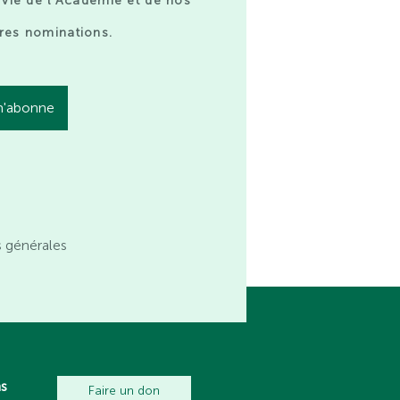
 vie de l’Académie et de nos
res nominations.
s générales
ns
Faire un don