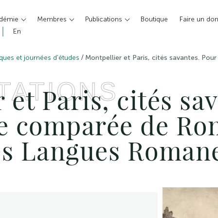
adémie
Membres
Publications
Boutique
Faire un do
En
/
ques et journées d'études
Montpellier et Paris, cités savantes. Po
TATIONS
 et Paris, cités sa
re comparée de Ro
es Langues Roman