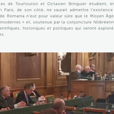
les de Tourtoulon et Octavien Bringuier étudient, en
 Paris, de son côté, ne saurait admettre l’existence 
e de Romania n’eut pour valeur sûre que le Moyen Âge
modernes » et, soutenue par la conjoncture félibrèenne, 
ientifiques, historiques et politiques qui seront explor
es.