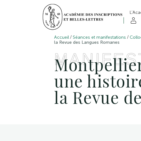
L’Ac
/
/
Accueil
Séances et manifestations
Collo
la Revue des Langues Romanes
MANIFES
Montpellier
une histoi
la Revue d