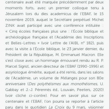
centenaire avait été marquée précédemment par deux
moments forts, avec un premier colloque tenu à
Jérusalem lors du dies academicus de l’EBAF, le 15
novembre 2019, auquel le Secrétaire perpétuel Michel
ZINK avait participé avec une conférence intitulée :
« Cinq écoles françaises plus une : l’École biblique et
archéologique française et l’Académie des Inscriptions
et Belles-Lettres » (voir Lettre de l’AIBL n° 182), puis
avec la visite à l’École biblique, le 23 janvier dernier, du
Président de la République, M. Emmanuel Macron. Elle
s’est close avec un hommage émouvant rendu au R. P.
Marcel Sigrist, ancien directeur de l’EBAF (1990-1996) et
assyriologue émérite, auquel a été remis, dans les salons
de l’Académie, un volume de Mélanges pour son 80e
anniversaire (
Des polythéismes aux monothéismes
, U.
Gabbay et J.-J. Pérennès éd., Louvain, Peeters, 2020)
(voir cliché ci-contre). Pour en savoir plus sur ce
centenaire et l’EBAF, l’on pourra se reporter à l’article
paru dans le quotidien
La Croix
du 9 mars, visionner