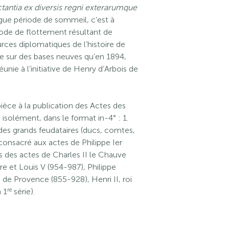
ctantia ex diversis regni exterarumque
ngue période de sommeil, c’est à
riode de flottement résultant de
urces diplomatiques de l’histoire de
ée sur des bases neuves qu’en 1894,
unie à l’initiative de Henry d’Arbois de
e pièce à la publication des Actes des
« isolément, dans le format in-4° : 1.
des grands feudataires (ducs, comtes,
consacré aux actes de Philippe Ier
ns des actes de Charles II le Chauve
re et Louis V (954-987), Philippe
s de Provence (855-928), Henri II, roi
re
 1
série).