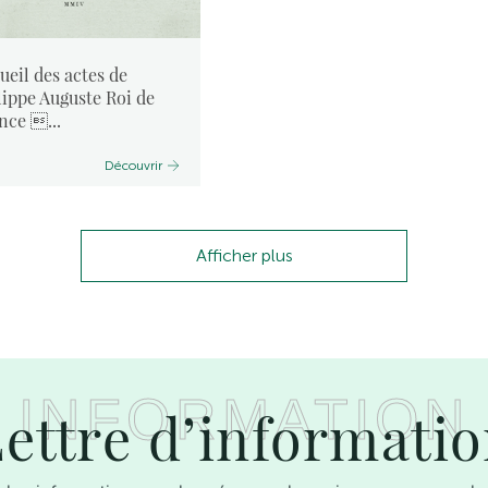
ueil des actes de
lippe Auguste Roi de
nce ...
Découvrir
Afficher plus
INFORMATION
ettre d’informati