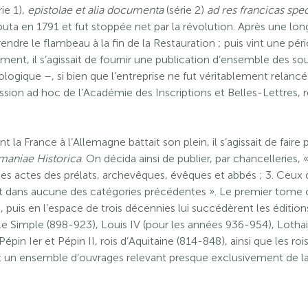
rie 1),
epistolae et alia documenta
(série 2)
ad res francicas spe
uta en 1791 et fut stoppée net par la révolution. Après une lo
endre le flambeau à la fin de la Restauration ; puis vint une pé
ement, il s’agissait de fournir une publication d’ensemble des so
ologique –, si bien que l’entreprise ne fut véritablement relanc
ssion ad hoc de l’Académie des Inscriptions et Belles-Lettres, ré
nt la France à l’Allemagne battait son plein, il s’agissait de fair
aniae Historica
. On décida ainsi de publier, par chancelleries, 
Les actes des prélats, archevêques, évêques et abbés ; 3. Ceux 
rant dans aucune des catégories précédentes ». Le premier tome 
 puis en l’espace de trois décennies lui succédèrent les éditio
le Simple (898-923), Louis IV (pour les années 936-954), Lothai
in Ier et Pépin II, rois d’Aquitaine (814-848), ainsi que les roi
t un ensemble d’ouvrages relevant presque exclusivement de la