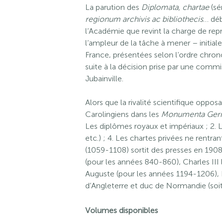
La parution des
Diplomata, chartae
(sé
regionum archivis ac bibliothecis
… déb
l’Académie que revint la charge de repr
l’ampleur de la tâche à mener – initial
France, présentées selon l’ordre chron
suite à la décision prise par une commi
Jubainville.
Alors que la rivalité scientifique opposa
Carolingiens dans les
Monumenta Germ
Les diplômes royaux et impériaux ; 2. 
etc.) ; 4. Les chartes privées ne rent
(1059-1108) sortit des presses en 1908,
(pour les années 840-860), Charles III 
Auguste (pour les années 1194-1206), Pép
d’Angleterre et duc de Normandie (soi
Volumes disponibles