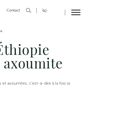
n
Contact
Fermer
te
Éthiopie
t axoumite
et axoumites, c’est-à-dire à la fois la