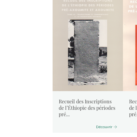
Recueil des Inscriptions
Rec
de l’Éthiopie des périodes
de 
pré...
pré.
Découvrir