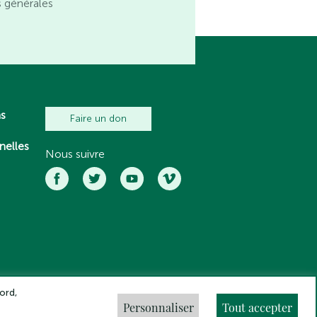
s générales
ns
Faire un don
nelles
Nous suivre
ord,
Personnaliser
Tout accepter
ns légales
Crédits
Gestion des cookies