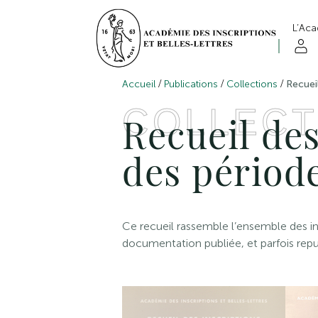
L’Ac
/
/
/
Accueil
Publications
Collections
Recuei
COLLECT
Recueil des
des périod
Ce recueil rassemble l’ensemble des ins
documentation publiée, et parfois repub