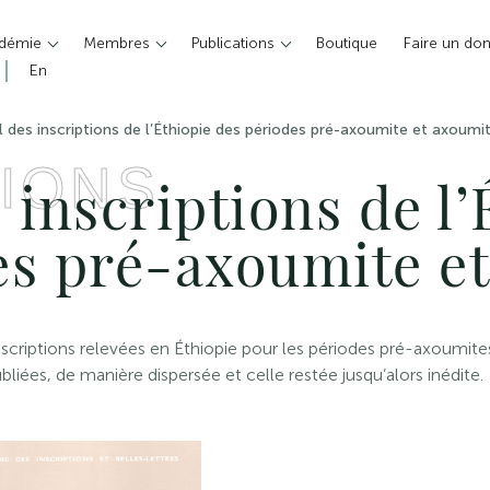
adémie
Membres
Publications
Boutique
Faire un do
En
l des inscriptions de l’Éthiopie des périodes pré-axoumite et axoumi
IONS
 inscriptions de l’
es pré-axoumite e
criptions relevées en Éthiopie pour les périodes pré-axoumites 
liées, de manière dispersée et celle restée jusqu’alors inédite.