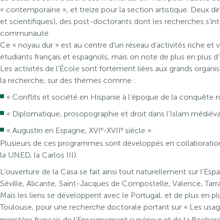
« contemporaine », et treize pour la section artistique. Deux di
et scientifiques), des post-doctorants dont les recherches s’in
communauté.
Ce « noyau dur » est au centre d’un réseau d’activités riche et 
étudiants français et espagnols, mais on note de plus en plus 
Les activités de l’École sont fortement liées aux grands organ
la recherche, sur des thèmes comme :
« Conflits et société en Hispanie à l’époque de la conquête r
« Diplomatique, prosopographie et droit dans l’Islam médiéva
e
e
« Augustin en Espagne, XVI
-XVII
siècle ».
Plusieurs de ces programmes sont développés en collaboration 
la UNED, la Carlos III).
L’ouverture de la Casa se fait ainsi tout naturellement sur l’Es
Séville, Alicante, Saint-Jacques de Compostelle, Valence, Tar
Mais les liens se développent avec le Portugal, et de plus en 
Toulouse, pour une recherche doctorale portant sur « Les usages
ministère français de l’Enseignement supérieur et de la Recher