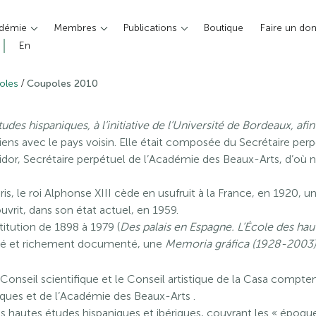
adémie
Membres
Publications
Boutique
Faire un do
En
/
oles
Coupoles 2010
tudes hispaniques, à l’initiative de l’Université de Bordeaux, afi
iens avec le pays voisin. Elle était composée du Secrétaire per
ecrétaire perpétuel de l’Académie des Beaux-Arts, d’où naissait
is, le roi Alphonse XIII cède en usufruit à la France, en 1920, u
ouvrit, dans son état actuel, en 1959.
titution de 1898 à 1979 (
Des palais en Espagne. L’École des ha
stré et richement documenté, une
Memoria gráfica (1928-2003
 Conseil scientifique et le Conseil artistique de la Casa compte
iques et de l’Académie des Beaux-Arts .
es hautes études hispaniques et ibériques, couvrant les « époq