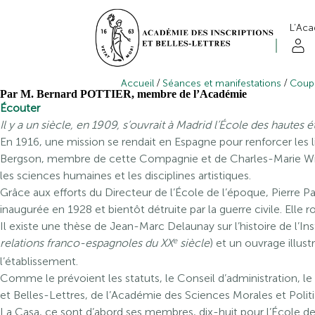
L’Ac
/
/
Accueil
Séances et manifestations
Coup
Par M. Bernard POTTIER, membre de l’Académie
Écouter
Il y a un siècle, en 1909, s’ouvrait à Madrid l’École des hautes é
En 1916, une mission se rendait en Espagne pour renforcer les l
Bergson, membre de cette Compagnie et de Charles-Marie Widor, S
les sciences humaines et les disciplines artistiques.
Grâce aux efforts du Directeur de l’École de l’époque, Pierre Par
inaugurée en 1928 et bientôt détruite par la guerre civile. Elle r
Il existe une thèse de Jean-Marc Delaunay sur l’histoire de l’Ins
e
relations franco-espagnoles du XX
siècle
) et un ouvrage illu
l’établissement.
Comme le prévoient les statuts, le Conseil d’administration, le
et Belles-Lettres, de l’Académie des Sciences Morales et Polit
La Casa, ce sont d’abord ses membres, dix-huit pour l’École d