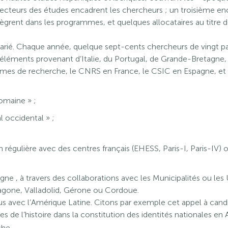
recteurs des études encadrent les chercheurs ; un troisième enca
tègrent dans les programmes, et quelques allocataires au titre d
varié. Chaque année, quelque sept-cents chercheurs de vingt pays
d’éléments provenant d’Italie, du Portugal, de Grande-Bretagne,
ismes de recherche, le CNRS en France, le CSIC en Espagne, et 
omaine » ;
l occidental » ;
régulière avec des centres français (EHESS, Paris-I, Paris-IV)
pagne , à travers des collaborations avec les Municipalités ou l
ragone, Valladolid, Gérone ou Cordoue.
plus avec l’Amérique Latine. Citons par exemple cet appel à can
 de l’histoire dans la constitution des identités nationales en 
che.