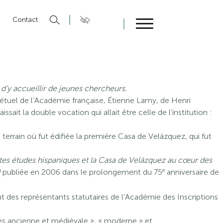
n
Contact
Fermer
n d’y accueillir de jeunes chercheurs.
pétuel de l’Académie française, Étienne Lamy, de Henri
 la double vocation qui allait être celle de l’institution :
n terrain où fut édifiée la première Casa de Velázquez, qui fut
utes études hispaniques et la Casa de Velázquez au cœur des
e
)
publiée en 2006 dans le prolongement du 75
anniversaire de
nt des représentants statutaires de l’Académie des Inscriptions
ues ancienne et médiévale », « moderne » et