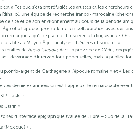
est à Fès que s’étaient réfugiés les artistes et les chercheurs 
à Rirha, où une équipe de recherche franco-marocaine (chercheur
e ce site et de son environnement au cours de la période antique,
 Âge et à l’époque prémoderne, en collaboration avec des ensei
, on remarquera qu’une place est réservée à la linguistique. Ont 
re à table au Moyen Âge : analyses littéraires et sociales ».
es fouilles de
Baelo Claudia
, dans la province de Cádiz, engagé
’agit davantage d’interventions ponctuelles, mais la publication d
du plomb-argent de Carthagène à l’époque romaine » et « Les ca
x.
 ces dernières années, on est frappé par le remarquable éventa
e
-XII
siècle » ;
s Clarín » ;
zones d’interface épigraphique (Vallée de l’Ebre – Sud de la Fra
ta (Mexique) » ;