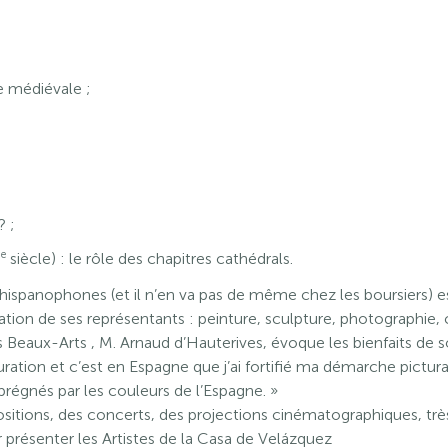
e médiévale ;
? ;
e
I
siècle) : le rôle des chapitres cathédrals.
hispanophones (et il n’en va pas de même chez les boursiers) es
ation de ses représentants : peinture, sculpture, photographie,
Beaux-Arts , M. Arnaud d’Hauterives, évoque les bienfaits de s
iguration et c’est en Espagne que j’ai fortifié ma démarche pictur
mprégnés par les couleurs de l’Espagne. »
positions, des concerts, des projections cinématographiques, tr
présenter les Artistes de la Casa de Velázquez