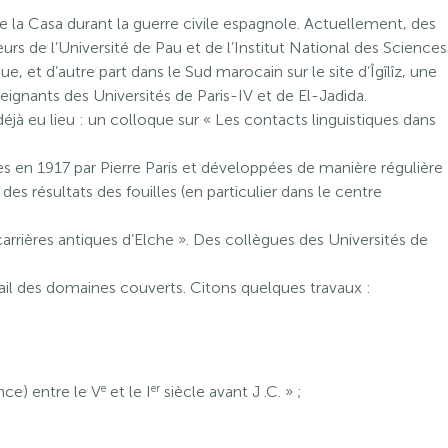
de la Casa durant la guerre civile espagnole. Actuellement, des
s de l’Université de Pau et de l’Institut National des Sciences
 et d’autre part dans le Sud marocain sur le site d’Îgîlîz, une
gnants des Universités de Paris-IV et de El-Jadida.
déjà eu lieu : un colloque sur « Les contacts linguistiques dans
es en 1917 par Pierre Paris et développées de manière régulière
es résultats des fouilles (en particulier dans le centre
rrières antiques d’Elche ». Des collègues des Universités de
il des domaines couverts. Citons quelques travaux :
e
er
nce) entre le V
et le I
siècle avant J .C. » ;