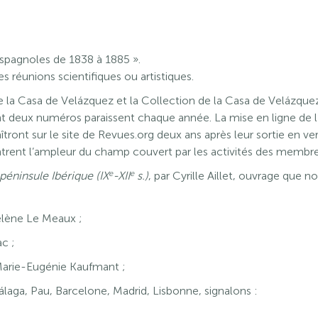
 espagnoles de 1838 à 1885 ».
s réunions scientifiques ou artistiques.
e la Casa de Velázquez et la Collection de la Casa de Velázque
nt deux numéros paraissent chaque année. La mise en ligne de l’a
îtront sur le site de Revues.org deux ans après leur sortie en v
ontrent l’ampleur du champ couvert par les activités des membre
e
e
péninsule Ibérique (IX
-XII
s.)
, par Cyrille Aillet, ouvrage que 
élène Le Meaux ;
ac ;
 Marie-Eugénie Kaufmant ;
álaga, Pau, Barcelone, Madrid, Lisbonne, signalons :