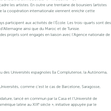
dre les artistes. En outre une trentaine de boursiers (artistes
e la coopération internationale viennent enrichir cette
 participent aux activités de l’École. Les trois-quarts sont des
 d’Allemagne ainsi que du Maroc et de Tunisie.
des projets sont engagés en liaison avec l’Agence nationale de
 ou des Universités espagnoles (la Complutense, la Autónoma,
es Universités, comme c’est le cas de Barcelone, Saragosse,
didature, lancé en commun par la Casa et l’Université de
e
Amérique latine au XIX
siècle », initiative appuyée par le