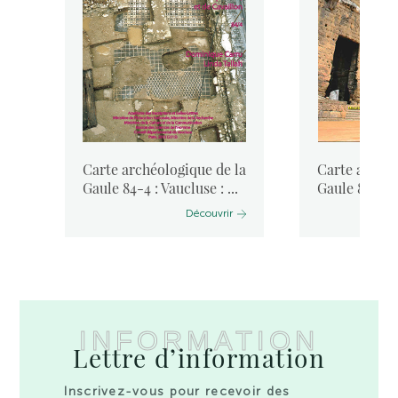
la
Carte archéologique de la
Carte archéo
-
Gaule 84-4 : Vaucluse : ...
Gaule 84-3 : 
Découvrir
INFORMATION
Lettre d’information
Inscrivez-vous pour recevoir des