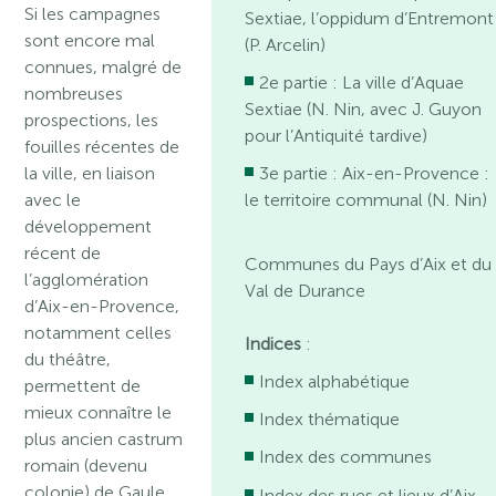
Si les campagnes
Sextiae, l’oppidum d’Entremont
sont encore mal
(P. Arcelin)
connues, malgré de
2e partie : La ville d’Aquae
nombreuses
Sextiae (N. Nin, avec J. Guyon
prospections, les
pour l’Antiquité tardive)
fouilles récentes de
la ville, en liaison
3e partie : Aix-en-Provence :
avec le
le territoire communal (N. Nin)
développement
récent de
Communes du Pays d’Aix et du
l’agglomération
Val de Durance
d’Aix-en-Provence,
notamment celles
Indices
:
du théâtre,
Index alphabétique
permettent de
mieux connaître le
Index thématique
plus ancien castrum
Index des communes
romain (devenu
colonie) de Gaule,
Index des rues et lieux d’Aix-