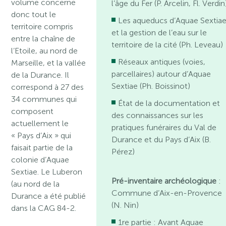
volume concerne
l’âge du Fer (P. Arcelin, Fl. Verdin
donc tout le
Les aqueducs d’Aquae Sextia
territoire compris
et la gestion de l’eau sur le
entre la chaîne de
territoire de la cité (Ph. Leveau)
l’Etoile, au nord de
Réseaux antiques (voies,
Marseille, et la vallée
parcellaires) autour d’Aquae
de la Durance. Il
Sextiae (Ph. Boissinot)
correspond à 27 des
34 communes qui
État de la documentation et
composent
des connaissances sur les
actuellement le
pratiques funéraires du Val de
« Pays d’Aix » qui
Durance et du Pays d’Aix (B.
faisait partie de la
Pérez)
colonie d’Aquae
Sextiae. Le Luberon
Pré-inventaire archéologique
:
(au nord de la
Commune d’Aix-en-Provence
Durance a été publié
(N. Nin)
dans la CAG 84-2.
1re partie : Avant Aquae