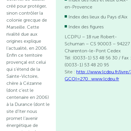
créé pour protéger,
en-Provence
sinon contrôler la
Index des lieux du Pays d’Aix
colonie grecque de
Index des figures
Marseille. Cette
rivalité due aux
LCDPU – 18 rue Robert-
origines explique
Schuman – CS 90003 – 94227
l’actualité, en 2006.
Charenton-le-Pont Cedex
Enfin ce territoire
Tél :(0033-1) 53 48 56 30 / Fax 
provençal est celui
(0033-1) 53 48 20 95
qui s’étend de la
Site :
http://www.lcdpu.fr/livre/
Sainte-Victoire,
GCOI=270…
www.lcdpu.fr
chère à Cézanne
(dont c’est le
centenaire en 2006)
à la Durance (dont le
site d’Iter nous
promet l’avenir
énergétique de