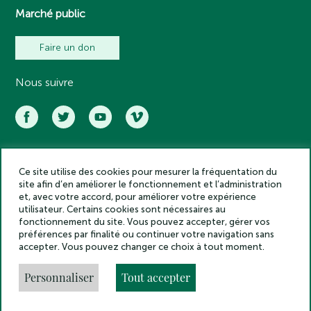
Marché public
Faire un don
Nous suivre
Ce site utilise des cookies pour mesurer la fréquentation du
Académie des inscriptions et belles lettres – Tous droits réservés
site afin d’en améliorer le fonctionnement et l’administration
2025
et, avec votre accord, pour améliorer votre expérience
Politique de confidentialité
utilisateur. Certains cookies sont nécessaires au
Mentions légales
fonctionnement du site. Vous pouvez accepter, gérer vos
préférences par finalité ou continuer votre navigation sans
Crédits
accepter. Vous pouvez changer ce choix à tout moment.
Gestion des cookies
Made by
Personnaliser
Tout accepter