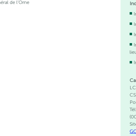
éral de l’Orne
In
I
I
lie
I
Ca
LC
CS
Po
Té
(0
Sit
GC