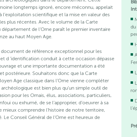
Bi
rimoine longtemps ignoré, encore méconnu, appelait
In
’exploitation scientifique et la mise en valeur des
M
les plus récentes. Avec le volume de la Carte
du
département de l’Orne paraît le premier inventaire
pe
ronze au haut Moyen Age.
H
 document de référence exceptionnel pour les
A
et d ’identification conduit à cette occasion dépasse
Fe
 ouvrage et une importante documentation a été
L
et postérieure. Souhaitons donc que la Carte
 Moyen Age classique dans l’Orne vienne compléter
L
 archéologique est bien plus qu’un simple outil de
ro
asion pour les Ornais, élus, associations, particuliers,
D
foui ou exhumé, de se l’approprier, d’oeuvrer à sa
l’
e mieux comprendre l’histoire de notre territoire,
é. Le Conseil Général de l’Orne est heureux de
Pr