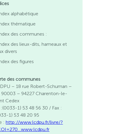
dices
ndex alphabétique
Index thématique
Index des communes :
ndex des lieux-dits, hameaux et
ux divers
ndex des figures
rte des communes
DPU – 18 rue Robert-Schuman –
 90003 – 94227 Charenton-le-
nt Cedex
l :(0033-1) 53 48 56 30 / Fax :
033-1) 53 48 20 95
e :
http://www.lcdpu.fr/livre/?
OI=270…
www.lcdpu.fr