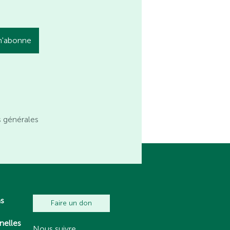
s générales
ns
Faire un don
nelles
Nous suivre