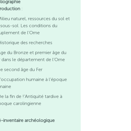
bliographie
troduction
:
ilieu naturel, ressources du sol et
 sous-sol. Les conditions du
uplement de l’Orne
istorique des recherches
ge du Bronze et premier âge du
r dans le département de l’Orne
e second âge du Fer
’occupation humaine à l’époque
maine
e la fin de !’Antiquité tardive à
époque carolingienne
é-inventaire archéologique