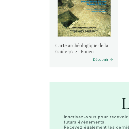
ogique de la
Carte archéologique de la
ure
Gaule 76-2 : Rouen
Découvrir
Découvrir
L
Inscrivez-vous pour recevoir 
futurs événements.
Recevez également les derniè