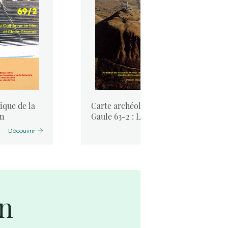
ique de la
Carte archéologique de la
on
Gaule 63-2 : Le Puy-de-D ...
Découvrir
Découvrir
on