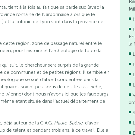
Bi
al tient à la fois au fait que sa partie sud (avec la
Mi
province romaine de Narbonnaise alors que le
H
t) et la colonie de Lyon sont dans la province de
Rh
de cette région, zone de passage naturel entre le
la 
éen, pour l’histoire et l’archéologie de toute la
L
 qui suit, le chercheur sera surpris de la grande
 de communes et de petites régions. Il semble en
chéologique se soit d’abord concentrée dans la
L
tiquaires soient peu sortis de ce site aussi riche,
sine (Vienne) dont nous n’avons ici que les faubourgs
V
lle-même étant située dans l’actuel département de
dr
S
, déjà auteur de la C.A.G.
Haute-Saône
, d’avoir
L
de talent et pendant trois ans, à ce travail. Elle a
E