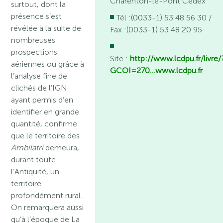
Charenton-le-Pont Cedex
surtout, dont la
présence s’est
Tél :(0033-1) 53 48 56 30 /
révélée à la suite de
Fax :(0033-1) 53 48 20 95
nombreuses
prospections
Site :
http://www.lcdpu.fr/livre/
aériennes ou grâce à
GCOI=270…
www.lcdpu.fr
l’analyse fine de
clichés de l’IGN
ayant permis d’en
identifier en grande
quantité, confirme
que le territoire des
Ambilatri
demeura,
durant toute
l’Antiquité, un
territoire
profondément rural.
On remarquera aussi
qu’à l’époque de La