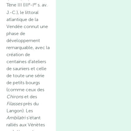
e
er
Tène III (III
-I
s. av.
J.-C.), le littoral
atlantique de la
Vendée connut une
phase de
développement
remarquable, avec la
création de
centaines d’ateliers
de sauniers et celle
de toute une série
de petits bourgs
(comme ceux des
Chirons
et des
Filasses
près du
Langon). Les
Ambilatri
s’étant
ralliés aux Vénètes