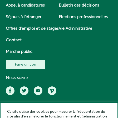
Appel à candidatures
Bulletin des décisions
Séjours à l’étranger
Elections professionnelles
Offres d’emploi et de stages
Vie Administrative
Contact
Marché public
Faire un don
Nous suivre
Ce site utilise des cookies pour mesurer la fréquentation du
Académie des inscriptions et belles lettres – Tous droits réservés
site afin d’en améliorer le fonctionnement et l’administration
2025