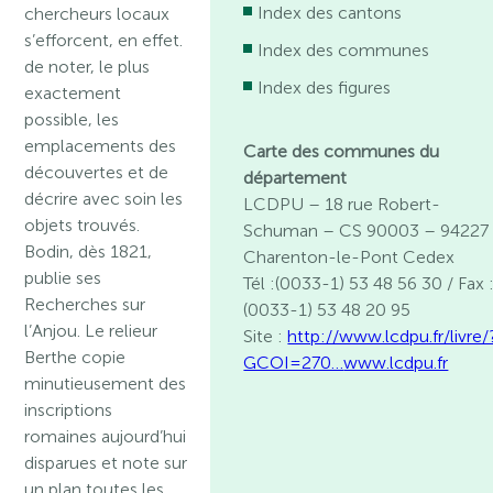
Index des cantons
chercheurs locaux
s’efforcent, en effet.
Index des communes
de noter, le plus
Index des figures
exactement
possible, les
emplacements des
Carte des communes du
découvertes et de
département
décrire avec soin les
LCDPU – 18 rue Robert-
objets trouvés.
Schuman – CS 90003 – 94227
Bodin, dès 1821,
Charenton-le-Pont Cedex
publie ses
Tél :(0033-1) 53 48 56 30 / Fax 
Recherches sur
(0033-1) 53 48 20 95
l’Anjou. Le relieur
Site :
http://www.lcdpu.fr/livre/
Berthe copie
GCOI=270…
www.lcdpu.fr
minutieusement des
inscriptions
romaines aujourd’hui
disparues et note sur
un plan toutes les