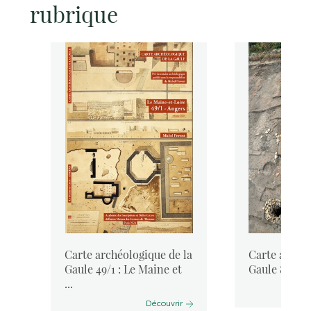
rubrique
la
Carte archéologique de la
Carte archéo
Gaule 49/1 : Le Maine et
Gaule 85 : La
...
Découvrir