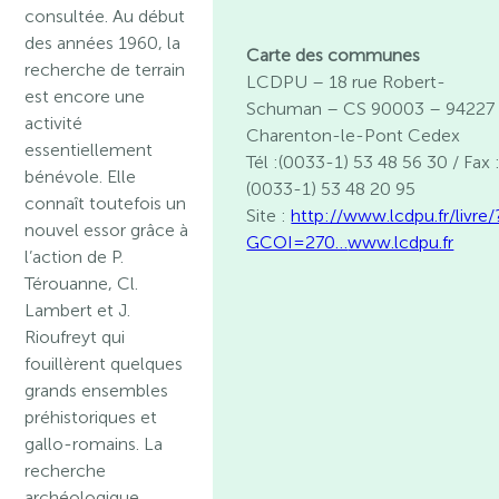
consultée. Au début
des années 1960, la
Carte des communes
recherche de terrain
LCDPU – 18 rue Robert-
est encore une
Schuman – CS 90003 – 94227
activité
Charenton-le-Pont Cedex
essentiellement
Tél :(0033-1) 53 48 56 30 / Fax 
bénévole. Elle
(0033-1) 53 48 20 95
connaît toutefois un
Site :
http://www.lcdpu.fr/livre/
nouvel essor grâce à
GCOI=270…
www.lcdpu.fr
l’action de P.
Térouanne, Cl.
Lambert et J.
Rioufreyt qui
fouillèrent quelques
grands ensembles
préhistoriques et
gallo-romains. La
recherche
archéologique