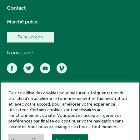
Contact
Marché public
Faire un don
Nous suivre
Ce site utilise des cookies pour mesurer la fréquentation du
Académie des inscriptions et belles lettres – Tous droits réservés
site afin d’en améliorer le fonctionnement et l’administration
2025
et, avec votre accord, pour améliorer votre expérience
Politique de confidentialité
utilisateur. Certains cookies sont nécessaires au
Mentions légales
fonctionnement du site. Vous pouvez accepter, gérer vos
préférences par finalité ou continuer votre navigation sans
Crédits
accepter. Vous pouvez changer ce choix à tout moment.
Gestion des cookies
Made by