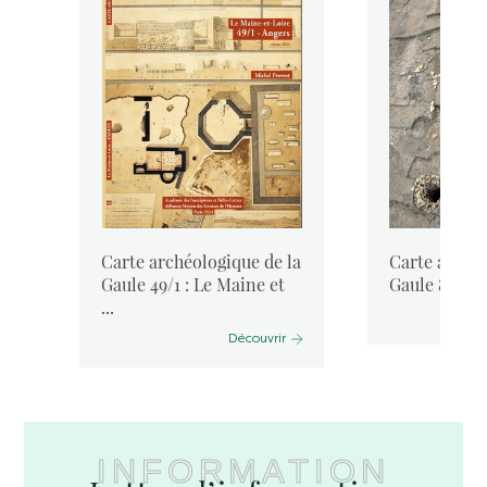
la
Carte archéologique de la
Carte archéo
Gaule 49/1 : Le Maine et
Gaule 85 : La
...
Découvrir
INFORMATION