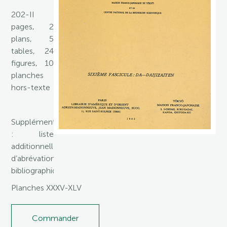
202-II
pages, 2
plans, 5
tables, 24
figures, 10
planches
hors-texte
Supplément
: liste
additionnelle
d’abrévations
bibliographiques.
Planches XXXV-XLV
Commander