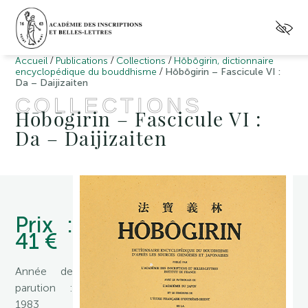
/
/
/
Accueil
Publications
Collections
Hōbōgirin, dictionnaire
/
encyclopédique du bouddhisme
Hōbōgirin – Fascicule VI :
Da – Daijizaiten
COLLECTIONS
Hōbōgirin – Fascicule VI :
Da – Daijizaiten
Prix :
41 €
Année de
parution :
1983