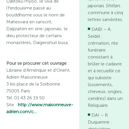
Daiitoku myôô; le Siva de
japonais
Shittan
,
l’hindouisme passé au
commune à cinq
bouddhisme sous le nom de
lettres sanskrites.
Mahesvara en sanscrit,
Daijizaiten en sine-japonais; le
DABI – A.
dieu protecteur de certains
Seidel :
monastères, Daigenshuri busa.
crémation, rite
funéraire
consistant à
Pour se procurer cet ouvrage
:
brûler le cadavre
Librairie d’Amérique et d’Orient,
et à recueillir ce
Adrien Maisonneuve
qui subsiste
3 bis place de la Sorbonne
(ossements,
75005 Paris
cheveux, ongles,
Tél. 01 43 26 19 50
cendres) dans un
Site :
http://www.maisonneuve-
Reliquaire.
adrien.com/c…
DAI – R.
Duquenne :
abréviation