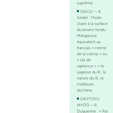
suprême.
DAIGO – A.
Seidel : l’huile
claire à la surface
du beurre fondu.
Métaphore
équivalent au
français « crème
de la crème » ou
« lait de
sapience » = la
sagesse du B., la
nature du B., la
meilleure
doctrine.
DAIITOKU
MYŌŌ – R.
Duquenne : « Roi