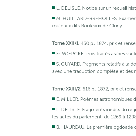
L. DELISLE. Notice sur un recueil his
M. HUILLARD-BRÉHOLLES. Examen des
rouleaux dits Rouleaux de Cluny.
Tome XXII/1
. 430 p., 1874, prix et re
Fr. WŒPCKE. Trois traités arabes sur l
S. GUYARD. Fragments relatifs à la do
avec une traduction complète et des 
Tome XXIII/2
. 616 p., 1872, prix et r
E. MILLER. Poèmes astronomiques d
L. DELISLE. Fragments inédits du reg
les actes du parlement, de 1269 à 1298
B. HAURÉAU. La première ogdoade de