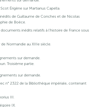
eignements sur demande.
ot Érigène sur Martianus Capella.
édits de Guillaume de Conches et de Nicolas
sophie de Boèce.
ocuments inédits relatifs à l’histoire de France sous
 de Normandie au XIIIe siècle.
seignements sur demande.
n. Troisième partie.
seignements sur demande.
rec n° 2322 de la Bibliothèque impériale, contenant
rius III.
goire IX.