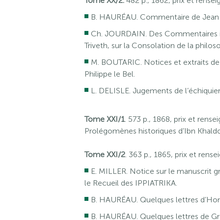
Tome XX/2.
482 p., 1862, prix et rens
B. HAURÉAU. Commentaire de Jean Sc
Ch. JOURDAIN. Des Commentaires in
Triveth, sur la Consolation de la philo
M. BOUTARIC. Notices et extraits de d
Philippe le Bel.
L. DELISLE. Jugements de l’échiquier
Tome XXI/1
. 573 p., 1868, prix et ren
Prolégomènes historiques d’Ibn Khaldou
Tome XXI/2
. 363 p., 1865, prix et ren
E. MILLER. Notice sur le manuscrit g
le Recueil des IPPIATRIKA.
B. HAURÉAU. Quelques lettres d’Hono
B. HAURÉAU. Quelques lettres de Gré