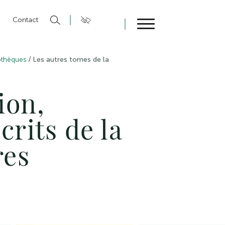
n
Contact
Fermer
/
iothèques
Les autres tomes de la
ion,
crits de la
res