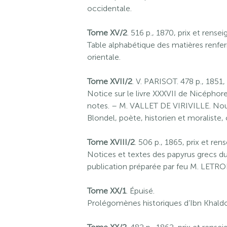
occidentale.
Tome XV/2
. 516 p., 1870, prix et ren
Table alphabétique des matières renfe
orientale.
Tome XVII/2
. V. PARISOT. 478 p., 1851
Notice sur le livre XXXVII de Nicéphor
notes. – M. VALLET DE VIRIVILLE. Nouve
Blondel, poète, historien et moraliste
Tome XVIII/2
. 506 p., 1865, prix et r
Notices et textes des papyrus grecs du
publication préparée par feu M. LETR
Tome XX/1
. Épuisé.
Prolégomènes historiques d’Ibn Khaldo