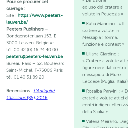
« Diffusione
Pour se procurer cet
ed uso del cratere a
ouvrage :
volute in Peucezia »
Site :
https://www.peeters-
leuven.be/
Katia Mannino : « Il
Peeters Publishers
–
cratere a volute in
Bondgenotenlaan 153, B-
Messapia : forma,
3000 Leuven, Belgique
funzione e contest »
tél. 00 32 (0) 16 24 40 00
Liliana Giardino : ​
peeters@peeters-leuven.be
« Cratere a volute atti
Bureau Paris
– 52, Boulevard
figure nere dal centro
Saint-Michel, F-75006 Paris
messapico di Muro
tél. 01 40 51 89 20
Leccese (Puglia, Italia)
Recensions :
L’Antiquité
Rosalba Panvini : « 
Classique
(85), 2016
crateri a volute attici 
centri indigeni ellenizz
della Sicilia »
Valeria Meirano, Die