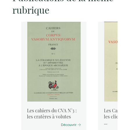
rubrique
:
Les cahiers du CVA N°3 :
Les Cahiers 
q
les cratères à volutes
les clients 
...
Découvrir