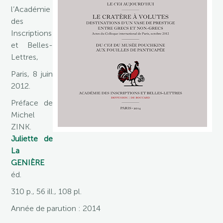
l’Académie
des
Inscriptions
et Belles-
Lettres,
Paris, 8 juin
2012.
Préface de
Michel
ZINK.
Juliette de
La
GENIÈRE
éd.
310 p., 56 ill., 108 pl.
Année de parution : 2014