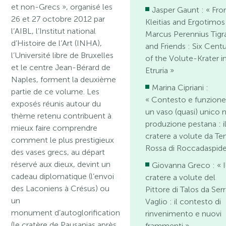
et non-Grecs », organisé les
Jasper Gaunt : ​« Fr
26 et 27 octobre 2012 par
Kleitias and Ergotimos
l’AIBL, l’Institut national
Marcus Perennius Tigr
d’Histoire de l’Art (INHA),
and Friends : Six Centu
l’Université libre de Bruxelles
of the Volute-Krater i
et le centre Jean-Bérard de
Etruria »
Naples, forment la deuxième
Marina Cipriani :
partie de ce volume. Les
« Contesto e funzione
exposés réunis autour du
un vaso (quasi) unico n
thème retenu contribuent à
produzione pestana : i
mieux faire comprendre
cratere a volute da T
comment le plus prestigieux
Rossa di Roccadaspide
des vases grecs, au départ
réservé aux dieux, devint un
Giovanna Greco : « I
cadeau diplomatique (l’envoi
cratere a volute del
des Laconiens à Crésus) ou
Pittore di Talos da Serr
un
Vaglio : il contesto di
monument d’autoglorification
rinvenimento e nuovi
(le cratère de Pausanias après
frammenti »