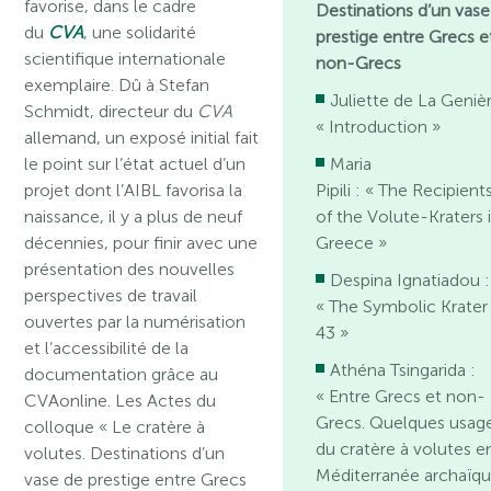
favorise, dans le cadre
Destinations d’un vase
du
CVA
, une solidarité
prestige entre Grecs e
scientifique internationale
non-Grecs
exemplaire. Dû à Stefan
Juliette de La Geniè
Schmidt, directeur du
CVA
« Introduction »
allemand, un exposé initial fait
le point sur l’état actuel d’un
Maria
projet dont l’AIBL favorisa la
Pipili : « The Recipient
naissance, il y a plus de neuf
of the Volute-Kraters 
décennies, pour finir avec une
Greece »
présentation des nouvelles
Despina Ignatiadou : 
perspectives de travail
« The Symbolic Krater
ouvertes par la numérisation
43 »
et l’accessibilité de la
Athéna Tsingarida :
documentation grâce au
« Entre Grecs et non-
CVAonline. Les Actes du
Grecs. Quelques usag
colloque « Le cratère à
du cratère à volutes e
volutes. Destinations d’un
Méditerranée archaïqu
vase de prestige entre Grecs