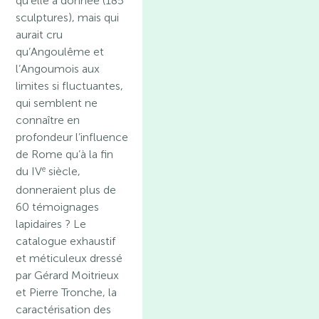
qu’elle a donnée (185
sculptures), mais qui
aurait cru
qu’Angoulême et
l’Angoumois aux
limites si fluctuantes,
qui semblent ne
connaître en
profondeur l’influence
de Rome qu’à la fin
e
du IV
siècle,
donneraient plus de
60 témoignages
lapidaires ? Le
catalogue exhaustif
et méticuleux dressé
par Gérard Moitrieux
et Pierre Tronche, la
caractérisation des