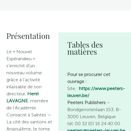
Présentation
Tables des
matières
Le « Nouvel
Espérandieu »
s’enrichit d’un
nouveau volume
Pour se procurer cet
grâce à l’activité
ouvrage :
inlassable de son
Site :
https://www.peeters-
directeur,
Henri
leuven.be/
LAVAGNE
, membre
Peeters Publishers
–
de l’Académie.
Bondgenotenlaan 153, B-
Consacré à Saintes —
3000 Leuven, Belgique
La cité des santons et
tél. 00 32 (0) 16 24 40 00
Angoulême, le tome
peeters@peeters-leuven.be