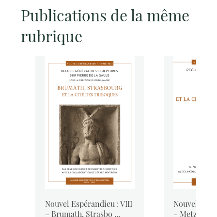
Publications de la même
rubrique
–
Nouvel Espérandieu : VIII
Nouvel Espér
– Brumath, Strasbo ...
– Metz et la c