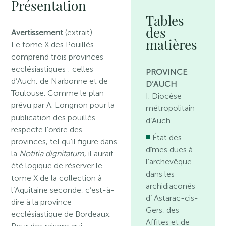
Présentation
Tables
des
Avertissement
(extrait)
matières
Le tome X des Pouillés
comprend trois provinces
ecclésiastiques : celles
PROVINCE
d’Auch, de Narbonne et de
D’AUCH
Toulouse. Comme le plan
I. Diocèse
prévu par A. Longnon pour la
métropolitain
publication des pouillés
d’Auch
respecte l’ordre des
État des
provinces, tel qu’il figure dans
dîmes dues à
la
Notitia dignitatum
, il aurait
l’archevêque
été logique de réserver le
dans les
tome X de la collection à
archidiaconés
l’Aquitaine seconde, c’est-à-
d’ Astarac-cis-
dire à la province
Gers, des
ecclésiastique de Bordeaux.
Affites et de