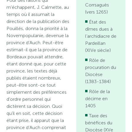
Pour des raisons qui
Corrsaguès
m’échappent, J. Calmette, au
(vers 1265)
temps où il assumait la
direction de la publication des
État des
Pouillés, donna la priorité à la
dîmes dues à
Novempopulanie, devenue la
l’archidiacre de
province d’Auch. Peut-être
Pardeillan
estimait-il que la province de
(XIVe siècle)
Bordeaux pouvait attendre,
Rôle de
étant donné que, pour cette
procuration du
province, les textes déjà
Diocèse
publiés étaient nombreux,
(1383-1384)
peut-être sont-ce tout
Rôle de la
simplement des préférences
décime en
d’ordre personnel qui
1405
dictèrent sa décision. Quoi
qu’il en soit, cette décision
Taxe des
étant prise, il apparut que la
bénéfices du
province d’Auch comprenait
Diocèse (XVe