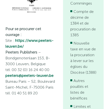
Comminges
Compte de
décime de
1384 et de
Pour se procurer cet
procuration de
ouvrage :
1385
Site :
https://www.peeters-
Nouvelle
leuven.be/
taxe en vue de
Peeters Publishers
–
la procuration
Bondgenotenlaan 153, B-
à lever sur les
3000 Leuven, Belgique
églises du
tél. 00 32 (0) 16 24 40 00
Diocèse (1388)
peeters@peeters-leuven.be
Autres
Bureau Paris
– 52, Boulevard
pouillés et
Saint-Michel, F-75006 Paris
listes de
tél. 01 40 51 89 20
bénéfices
Limites et