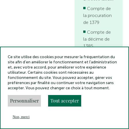
Compte de
la procuration
de 1379
Compte de
la décime de
1385
Autres
Ce site utilise des cookies pour mesurer la fréquentation du
site afin d’en améliorer le fonctionnement et l’administration
pouillés et
et, avec votre accord, pour améliorer votre expérience
listes de
utilisateur. Certains cookies sont nécessaires au
bénéfices
fonctionnement du site. Vous pouvez accepter, gérer vos
préférences par finalité ou continuer votre navigation sans
Limites et
accepter. Vous pouvez changer ce choix à tout moment.
divisions du
Diocèse
Personnaliser
Tout accepter
IV. Diocèse de
Mirepoix
Non, merci
En
Lettres
Menu