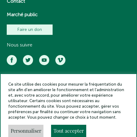
Contact
Marché public
Faire un don
Nous suivre
Ce site utilise des cookies pour mesurer la fréquentation du
Académie des inscriptions et belles lettres – Tous droits réservés
site afin d’en améliorer le fonctionnement et l’administration
2025
et, avec votre accord, pour améliorer votre expérience
Politique de confidentialité
utilisateur. Certains cookies sont nécessaires au
Mentions légales
fonctionnement du site. Vous pouvez accepter, gérer vos
préférences par finalité ou continuer votre navigation sans
Crédits
accepter. Vous pouvez changer ce choix à tout moment.
Gestion des cookies
Made by
Personnaliser
Tout accepter