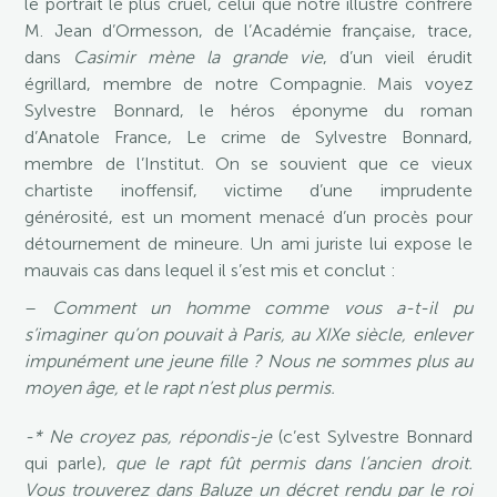
le portrait le plus cruel, celui que notre illustre confrère
M. Jean d’Ormesson, de l’Académie française, trace,
dans
Casimir mène la grande vie
, d’un vieil érudit
égrillard, membre de notre Compagnie. Mais voyez
Sylvestre Bonnard, le héros éponyme du roman
d’Anatole France, Le crime de Sylvestre Bonnard,
membre de l’Institut. On se souvient que ce vieux
chartiste inoffensif, victime d’une imprudente
générosité, est un moment menacé d’un procès pour
détournement de mineure. Un ami juriste lui expose le
mauvais cas dans lequel il s’est mis et conclut :
–
Comment un homme comme vous a-t-il pu
s’imaginer qu’on pouvait à Paris, au XIXe siècle, enlever
impunément une jeune fille ? Nous ne sommes plus au
moyen âge, et le rapt n’est plus permis.
-* Ne croyez pas, répondis-je
(c’est Sylvestre Bonnard
qui parle),
que le rapt fût permis dans l’ancien droit.
Vous trouverez dans Baluze un décret rendu par le roi