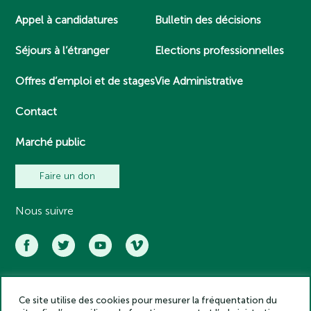
Appel à candidatures
Bulletin des décisions
Séjours à l’étranger
Elections professionnelles
Offres d’emploi et de stages
Vie Administrative
Contact
Marché public
Faire un don
Nous suivre
Ce site utilise des cookies pour mesurer la fréquentation du
Académie des inscriptions et belles lettres – Tous droits réservés